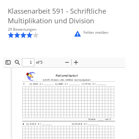
Klassenarbeit
591
- Schriftliche
Multiplikation und Division
29
Bewertung
en
Fehler melden
of 5
Toggle
Find
Zoom
Zoom
Sidebar
Out
In
Mathematikarbeit
Schriftl.
Division, Liter, Milliliter, Sachaufgaben
1        
a)  6024 : 6 = _________   b) 6580 : 5 = __________   c) 72132 : 4 = _________
Punkte    _____  von 3 
2    
a)  4,02 € : 3 = _________                                 b) 94,44 € : 4 = __________