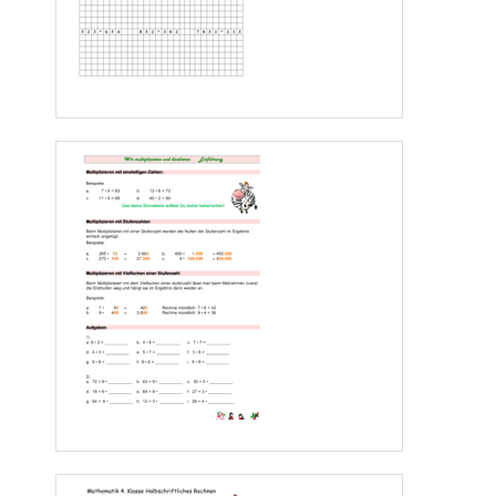
0
15
32
02                                 
08                                  01
0 
5
0
24                                 30                                  13
24
30
12
0                                   0                                     12
12
0
Punkte    _____  von 3 
2    a
) 
4,02 € : 3 =
1,34 € 
b) 94,44 € : 4 =  
23,61 €
3
8
1 0                                                              14
9
12
12                                                              24
12
24
0                
0 4
4
0
Punkte    _____  von 2
3  Das Schulfest erbrachte  3292 € Gewinn. Davon werden 1750€ für Ausflüge zurück
-
gelegt. Der Rest soll an 6 Klassen verteilt werden. W
ie viel Geld bekommt jede Klasse?
3292 €                       1542 € : 6 = 257 €
-
1750 €
12
1542 €                         34
30
42
42
0
A: Jede Klasse bekommt  
257
€
Punkte    
_____  von 2  ½
4 
¾  naturtrüber Apfelsaft kostet 1,20 €. 1 l klarer  Apfelsaft kostet 1,50 €.
Herr Mai kauft 3 l von jeder Apfelsaftsorte. Welche Sorte ist günstiger?
1,50 € • 3 l = 4,50 €   <  klarer Apfelsaft 
¾  l = 750  ml        
3  l = 3000 ml
750 ml passt  
4
-
mal
in die  3000 ml   also   4 • 1,20 € = 4,80 € < naturtrüber Apfelsaft 
A: Der klare Apfelsaft ist um 30 
Cent
günstiger als der naturtrübe Apfelsaft.
Punkte    _____  von 4 
Seite 
4