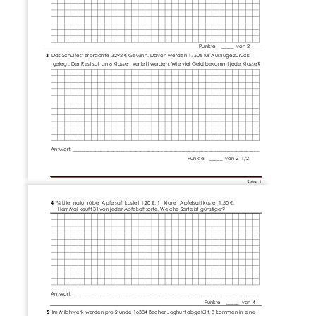
Punkte    _____  von 2
3  
Das Schulfest erbrachte  3292 € Gewinn. Davon werden 1750
€ für Ausflüge zurück
-
gelegt. Der Rest soll an 6 Klassen verteilt werden. Wie viel Geld bekommt jede Klasse?
Antwort: __________________________________________________________________________
Punkte    _____  von 2  1/2
Seite 
1
4 
¾
Liter 
naturtrüber Apfelsaft kostet 1,20 €. 1 l klarer  Apfelsaft kostet 1,50 €.
Herr Mai kauft 3 l von jeder Apfelsaftsorte. Welche Sorte ist günstiger?
Antwort: __________________________________________________________________________
Punkte    _____  von 4 
5  
Im Milchwerk werden pr
o Stunde 16384 Becher Joghurt a
b
g
efüllt. 8 kommen in eine