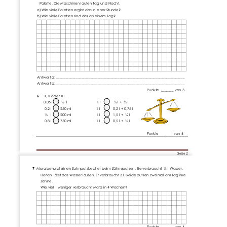
Palette. Die Maschinen laufen Tag und Nacht.
a) Wie viele Paletten ergibt das in einer Stunde?
b) Wie viele Paletten sind das an
einem Tag?
Antwort
a
: ____________________________________________________
___________________
Antwort
b
: _______________________________________________________________________
Punkte  _______ von 3
6    
<, > oder =
0,05 l         ½  l                              1 l             ½ l +  ¾ l
0,2 l         250 ml                         1 l             0,2 l + 0,75 l
¼   l         200 ml                         1 l             1,5 
l +  ¼ l
0,8 l         750 ml                         1 l             
0
,5 l +  ½ l
Punkte    _____  von 6 
Seite 
2
7
Mara benutzt ein
en Zahnputzbecher beim Zähneputzen. Sie verbraucht  ½ l Wasser.
Florian  lässt das Wasser laufen. Er verbraucht 3 l. Beide putzen zweimal am Tag ihre
Zähne.
Wie viel  l weniger verbraucht Mara in 4 Wochen?
Punkte  _______ von 4