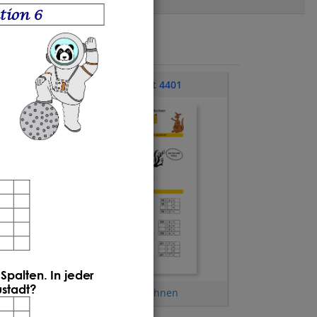
tion 
6
Übungsblatt 4401
Spalten. In jeder 
ustadt?
Halbschriftliches Rechnen