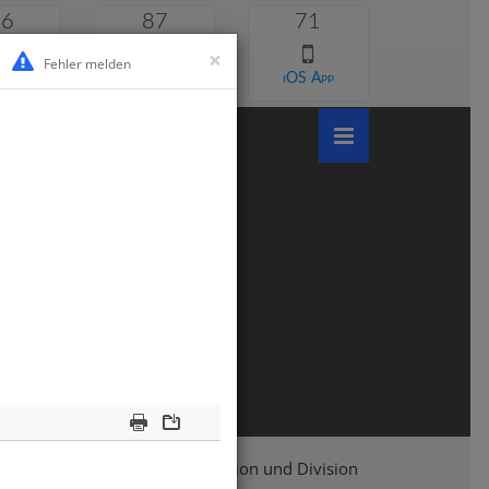
46
87
71
×
Fehler melden
 lernen
Android App
iOS App
Print
Download
matik
Schriftliche Multiplikation und Division