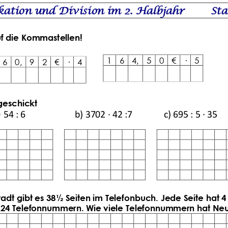
ation und Division im 2. Halbjahr        Sta
che Multiplikation und Division
uf die Kommastellen!
1
6
4,
5
0
€
·
5
Klassenarbeit 1334
Übungsblatt 4660
6
0,
9
2
€
·
4
geschickt
54 : 6                      b) 3702 · 42 :7              c) 695 : 5 · 35
tadt
gibt es 38½ Seiten im Telefonbuch. Jede Seite hat 4 
d 24 Telefonnummern. Wie viele Telefonnummern hat Ne
tliche Division
,
Schriftliche
Aufgabensammlung aus
likation
,
Teiler
,
Klassenarbeiten und Tests
,
1.