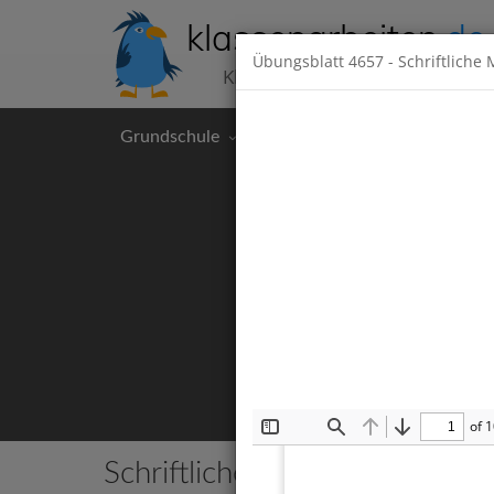
klassenarbeiten
.de
Übungsblatt
4657
- Schriftliche 
Klassenarbeiten kostenlos
Grundschule
Hauptschule
Realschul
of 
Toggle
Find
Previous
Next
Sidebar
Schriftliche Multiplikation un