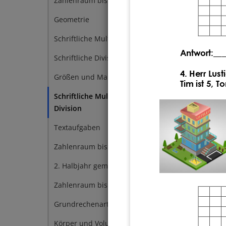
Zahlenraum bis 1000000
19
Teilba
Geometrie
13
Schriftliche Multiplikation
1
Antwort:__
Schriftliche Division
2
4. 
Herr Lus
Größen und Maßeinheiten
26
Tim ist 5, To
Schriftliche Multiplikation und
19
Division
Textaufgaben
12
Zahlenraum bis 1000
9
2. Halbjahr gemischt
7
Zahlenraum bis 10000
5
Grundrechenarten
3
Körper und Volumen
3