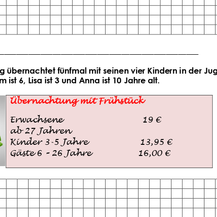
rkeitsregeln
,
Kettenaufgaben
Halbjahr
,
Multiplikation und
Division
,
Einführung in die
Rechenschritte
__________________________________________________
tig übernachtet fünfmal mit seinen vier Kindern in der J
m ist
6, Lisa ist 3 und Anna ist 10 Jahre alt.
Übernachtung mit Frühstück
Erwachsene 
19 €
ab 27 Jahren
Kinder 3
-
5 Jahre                   13,95 €
Gäste 6 
–
26 Jahre                 16,00 €
Übungsblatt 4641
Klassenarbeit 596