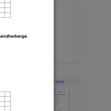
ugendherberge. 
Übungsblatt 4658