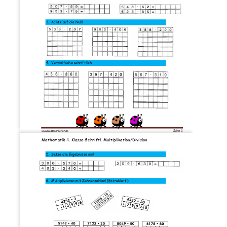
3.
Achte auf die Null!
4.
Vervielfache schriftlich
Seite 
1
www.Klassenarbeiten
.de
Mathematik 4. Klasse Schriftl. Multiplikation/Division
5.
Setze die Ergebnisse ein!
6.
Multipliziere
n mit 
Zehnerzahlen!
(Extrablatt!)