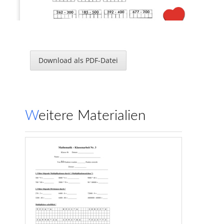
8.
Überschlage zuerst, rechne dann genau!
Download als PDF-Datei
Ü:
_______
Ü:
Ü:
_______
513 
•
5
542 
•
3
2738 
•
6
Ü:
_______
Ü:
________
Ü:
_______
631 
•
5
451 
•
3
3728 
•
6
Weitere Materialien
9.
Rechne
1
250 • 699 =
___________
777 • 129 =
____________
555 • 444 =
___________
458 • 1
170 =
____________
96 • 9
899 =
___________
178 • 956 =
____________
251 • 589 = 
___________
369 • 1366 = 
____________
Seite 
3
www.Klassenarbeiten
.de
Mathematik 4. Klasse Schriftl. Multiplikation/Division
B. Schriftliche Division
1.
Schriftlich durch Einer
(Extrablatt!)