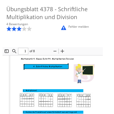
Übungsblatt
4378
- Schriftliche
Multiplikation und Division
4
Bewertung
en
Fehler melden
of 8
Toggle
Find
Zoom
Zoom
Sidebar
Out
In
Mathematik 4. Klasse Schriftl. Multiplikation/Division
A.
Schriftliche Multiplikation
A.
1.
Multipliziere!
2.
Rechne die Produkte auf einem Extrablatt aus und
trage ein!