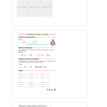
a)  
b) 
147 : 3 = _____                  318 : 6 = _____               372 : 4 = _____
175 : 7
= _____                  496 : 8 = _____               261 : 9 = _____
2
076 : 6 = _____                 
1
692 : 4 = _____            
3
056 : 8 = _____
2
261 : 7 = _____                 4
235 : 5 = _____            4
626 : 9 = _____
4
487 : 7 = _____                 6
417 : 9 = _____            2
736 : 9 = _____
c)
19
648 : 8 = _____                  24 689 : 7 = _____       
18 552 : 4 = _____
84 249 : 9 = _____                 
15 228 : 6 = _____
23 712 : 8 =
_____
52 336
: 8 = _____                 
21 468 : 6 = _____
Seite 
4
www.Klassenarbeiten
.de