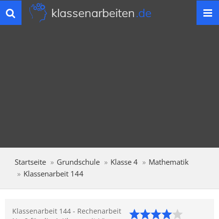
klassenarbeiten
.de
Toggle
navigation
Startseite
Grundschule
Klasse 4
Mathematik
Klassenarbeit 144
Klassenarbeit 144 - Rechenarbeit