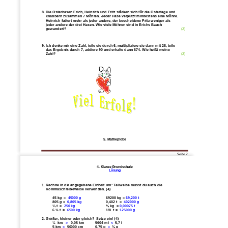
8. Die Osterhasen Eric
h, Heinrich und Fritz stärken sich für die Ostertage und 
knabbern zusammen 7 Möhren. Jeder Hase verputzt mindestens eine Möhre. 
Heinrich futtert mehr als jeder andere, der bescheidene Fritz weniger als 
jeder andere der drei Hasen. Wie viele 
Möhren sind in Erichs Bauch 
gewandert? 
(2)
9. Ich denke mir eine Zahl, teile sie durch 6, multipliziere sie dann mit 28, teile 
das Ergebnis durch 7, addiere 90 und erhalte dann 674. Wie heißt meine 
Zahl? 
(2)
5. Matheprobe
Seite 
2
4. Klasse Grundschule
Lösung
1. Rechne in die angegebene Einheit um! Teilweise musst du auch die
Kommaschreibeweise verwenden. (4)
45 kg  =  
45000 g
69200 kg = 
69,200 t
805 g 
=  
0,805 kg
0,402 t  
=  
402000 g
¼ t  =  
250 kg
¾ kg  = 
0,00075 t
6 ½ t  =  
6500 kg
1/8  t =  
125000 g
2. Größer, kleiner oder gleich?  Setze ein! (4)
½  km   
>
0,05 km
5604 ml  
<
5,7 l
5 km  
<
50000 cm
0,75 g  
=
¾ g