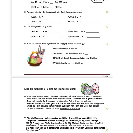
6 m 40 cm + 20 cm ___  6 m 600 mm
4.090 km  +  210 m  ___  4300 m
3. Rechne richtig! Es kann auch ein Rest he
rauskommen. 
(2)
85905  :  5  =  _____________
42010  :  7  =  ______________
17162  :  9  =  _____________
55230  :  6  =  ______________
4. Löse folgende Aufgaben! 
(4)
1433,48 €  :  4  =  __________
1646,34 m  :  6  =  ___________
2726,22 €  :  3  =  __________
2456,64 kg  :  8  =  ___________
5. Welche dieser Aussagen sind richtig (r), welche falsch (f)? 
(2)
46588 ist durch 4 teilbar
___
bei 590761 : 5 ble
ibt der Rest 3. ___
937242 ist durch 3, aber nicht durch 9 teilbar. ___
55980 ist nicht durch 5 teilbar. ___
Seite 
1
Löse die Aufgaben 6 
-
9 bitte auf einem extra 
Blatt!!
6. Tom und seine beiden Freunde brauchen für den Urlaub in den Osterferien 
ein 
neues Zelt. Sie wollen sich die 
Kosten in Höhe von 462 € gerecht teilen. 
Tom hat bereits 64 € gespart. In nächster Zeit will er von seinem 
wöchentlichen Taschengeld in Höhe von 6€ nur noch ein 
Sechstel
ausgeben 
und den Rest sparen. In wie vielen Wochen hat Tom das Geld für
seinen 
Anteil zusammen? Zeichne auch 
einen Rechenbaum!
(6)
7. Für die Reparatur seines Autos zahlt Herr Schnell insgesamt 683,40 €.
Folgende Ersatzteile wurden benötigt: Auspuff (211,60 €), Bremsbeläge 
(33,20 €) und zwei Stoßdämpfer (f
ür je 94,80). Meister Dietz und Lehrling Rolf 
benötigen für die Reparatur drei Stunden. Für den Meister wird ein 
Stundenlohn von 65 € berechnet. Wie hoch ist der für den Lehrling berechnete 
Stundenlohn?  
(6)