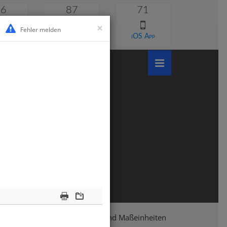
46
87
71
×
Fehler melden
 lernen
Android App
iOS App
Print
Download
e 4
Mathematik
Größen und Maßeinheiten