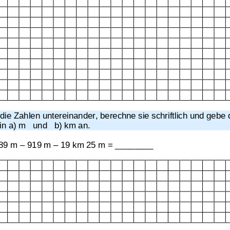
Gemischte Maße
,
Euro
die Zahlen untereinander, berechne sie schriftlich und gebe 
in a) m   und   b) km an.
89 m – 919 m – 19 km 25 m = ________ 
Übungsblatt 4662
Übungsblatt 4684