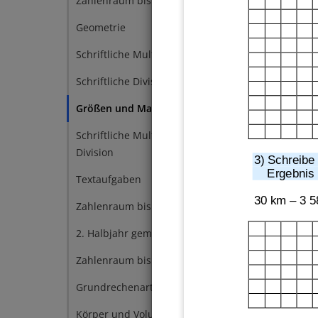
Zahlenraum bis 1000000
19
Geometrie
13
Schriftliche Multiplikation
1
Schriftliche Division
2
Größen und Maßeinheiten
26
Schriftliche Multiplikation und
19
Division
3) Schreibe 
Ergebnis 
Textaufgaben
12
30 km – 3 5
Zahlenraum bis 1000
9
2. Halbjahr gemischt
7
Zahlenraum bis 10000
5
Grundrechenarten
3
Körper und Volumen
3