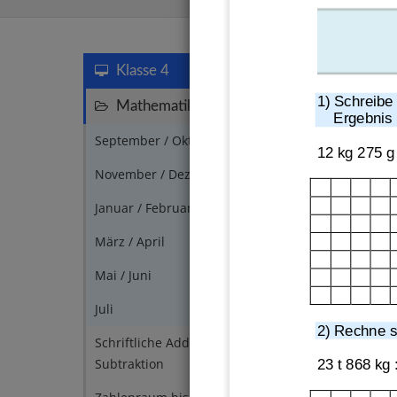
Größen 
Klasse 4
1) Schreibe 
Mathematik
164
Ergebnis i
September / Oktober
3
12 kg 275 g
November / Dezember
4
Januar / Februar
1
März / April
2
Mai / Juni
3
Juli
3
2) Rechne sc
Schriftliche Addition und
10
Subtraktion
23 t 868 kg
Länge