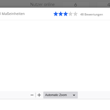
Nutzer online
6
d Maßeinheiten
48
Bewertung
en
Klassenarbeiten
Online
e
Gymnasium
Gesamtschule
Material
Zoom
Zoom
Out
In
Startseite
Grundschule
Klass
6 Klassenarbeiten