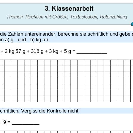
und Maßeinheiten
die Zahlen untereinander, berechne sie schriftlich und gebe 
Klassenarbeit 426
Übungsblatt 3021
n a) g   und   b) kg an.
 + 2 kg 57 g + 318 g + 3 kg + 5 g = ___________ 
hriftlich. Vergiss die Kontrolle nicht!
 :  9 = __________ 
n
Längen
,
Gewicht
,
Gemischte
Einheiten
,
Zeit
,
1. Halbjahr
,