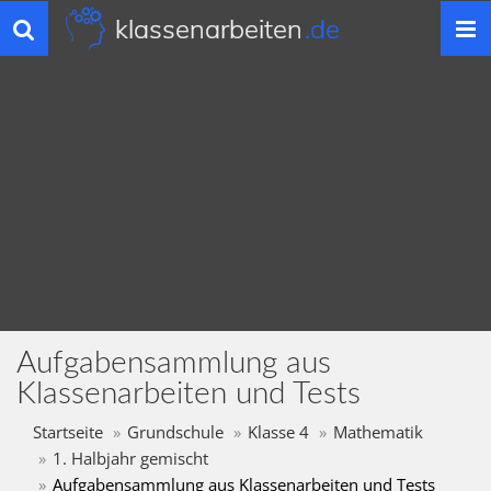
klassenarbeiten
.de
Toggle
navigation
Aufgabensammlung aus
Klassenarbeiten und Tests
Startseite
Grundschule
Klasse 4
Mathematik
1. Halbjahr gemischt
Aufgabensammlung aus Klassenarbeiten und Tests