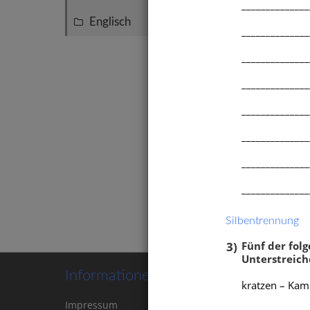
______________
Englisch
19
______________
______________
______________
______________
______________
Diktat
______________
Silbe
______________
Silbentrennung
3)
Fünf der fol
Unterstreich
Informationen
kratzen – Kamm
Impressum
Kontakt
Cookie-