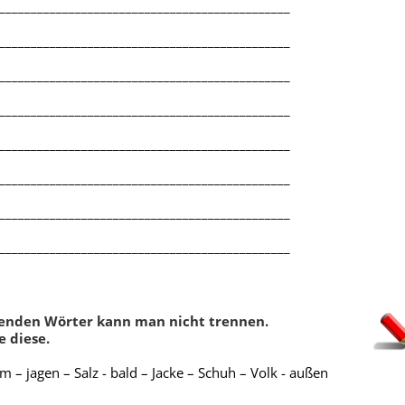
______________________________________________
______________________________________________
______________________________________________
______________________________________________
______________________________________________
______________________________________________
,
Groß- und Kleinschreibung
,
Wörter mit b oder p
,
Wörter mi
______________________________________________
ntrennung
,
Alphabet
s,ss oder ß
,
Doppelte Mitlaute
(Konsonanten)
,
Zeichensetzun
______________________________________________
Wörter mit f oder v
genden Wörter kann man nicht trennen.
e diese.
Neuigkeiten
 – jagen – Salz - bald – Jacke – Schuh – Volk - außen
156 neue Klassenarbeiten für die