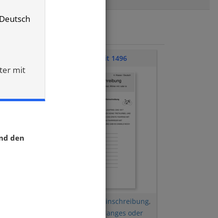
/ Deutsch
Klassenarbeit 1496
ter mit
und den
 mit
Diktat
,
Groß- und Kleinschreibung
,
Wörter mit i oder ie (langes oder