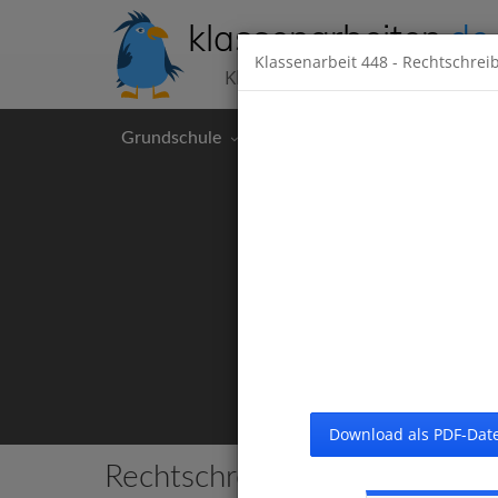
klassenarbeiten
.de
Klassenarbeit
448
- Rechtschrei
Klassenarbeiten kostenlos
Grundschule
Hauptschule
Realschul
Download als PDF-Date
Rechtschreibung
16 Klassenarbei