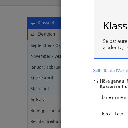
Rechtsch
Klass
Klasse 4
Deutsch
117
Selbstlaute
September / Oktober
7
z oder tz; 
November / Dezember
9
Januar / Februar
3
Selbstlaute (Vokal
März / April
3
1)
Höre genau. 
Kurzen mit e
Mai / Juni
1
b r e m s e n
Aufsatz
2
Bildergeschichte
4
k n a l l e n
Silbe
Rechtschreibung
2
oder 