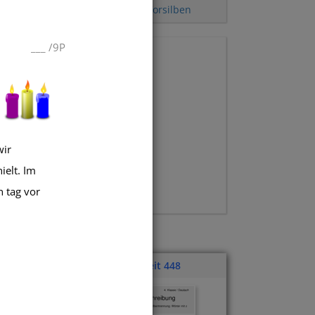
z
kurzes i)
,
Alphabet
,
Vorsilben
___
/
9P
wir
ielt. Im
n tag vor
Klassenarbeit 448