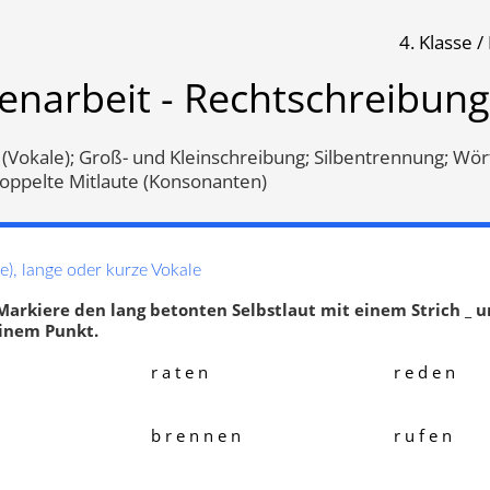
4. Klasse 
reibung
enarbeit - Rechtschreibung
Klassenarbeit 1188
Klassenarbeit 1303
 (Vokale); Groß- und Kleinschreibung; Silbentrennung; Wör
Doppelte Mitlaute (Konsonanten)
e), lange oder kurze Vokale
Markiere den lang betonten Selbstlaut mit einem Strich _ 
inem Punkt.
r a t e n
r e d e n
b r e n n e n
r u f e n
ntrennung
,
Wörter mit s,ss
Wörter mit g, k oder ck
,
Wörter
ß
,
Doppelte Mitlaute
b oder p
,
Wörter mit d oder t
,