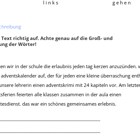
l i n k s
g e h e n
onanten)
,
Nachsilben
,
Einzahl Mehrzahl
,
Wörter mit 
ensetzung
oder tz
,
Doppelte Mitlaute
(Konsonanten)
chreibung
 Text richtig auf. Achte genau auf die Groß- und
ung der Wörter!
en wir in der schule die erlaubnis jeden tag kerzen anzuzünden. 
adventskalender auf, der für jeden eine kleine überraschung enth
 unsere lehrerin einen adventskrimi mit 24 kapiteln vor. Am letzte
ferien feierten alle klassen zusammen in der aula einen
tesdienst. das war ein schönes gemeinsames erlebnis.
Klassenarbeit 1195
Klassenarbeit 1304
______________________________________________
______________________________________________