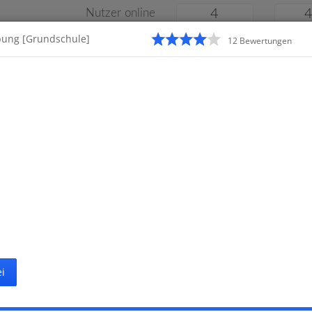
Nutzer online
4
bung [Grundschule]
12
Bewertung
en
Klassenarbeiten
Online
e
Gymnasium
Gesamtschule
Material
i
Startseite
Grunds
ten