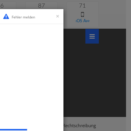
46
87
71
×
Fehler melden
 lernen
Android App
iOS App
chule
Klasse 4
Deutsch
Rechtschreibung