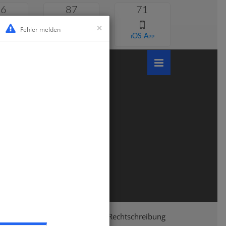
46
87
71
×
Fehler melden
 lernen
Android App
iOS App
chule
Klasse 4
Deutsch
Rechtschreibung