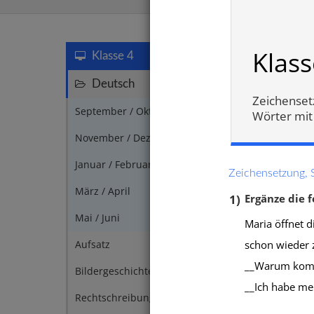
Rechtsch
Klass
Klasse 4
Deutsch
117
Zeichensetz
September / Oktober
7
Wörter mit 
November / Dezember
9
Januar / Februar
3
Zeichensetzung, 
März / April
3
1)
Ergänze die 
Mai / Juni
1
Maria öffnet d
schon wieder
Aufsatz
2
__Warum komms
Bildergeschichte
4
__Ich habe me
Silbe
Rechtschreibung
2
oder 