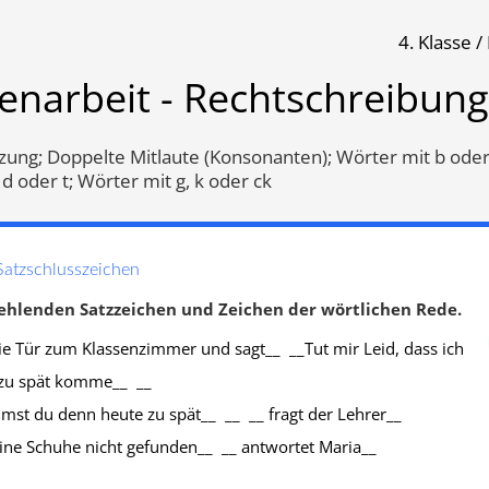
4. Klasse 
reibung
enarbeit - Rechtschreibung
Klassenarbeit 1188
Klassenarbeit 1303
ung; Doppelte Mitlaute (Konsonanten); Wörter mit b oder
d oder t; Wörter mit g, k oder ck
Satzschlusszeichen
fehlenden Satzzeichen und Zeichen der wörtlichen Rede.
ie Tür zum Klassenzimmer und sagt__ __Tut mir Leid, dass ich
 zu spät komme__ __
t du denn heute zu spät__ __ __ fragt der Lehrer__
ine Schuhe nicht gefunden__ __ antwortet Maria__
ntrennung
,
Wörter mit s,ss
Wörter mit g, k oder ck
,
Wörter
ß
,
Doppelte Mitlaute
b oder p
,
Wörter mit d oder t
,