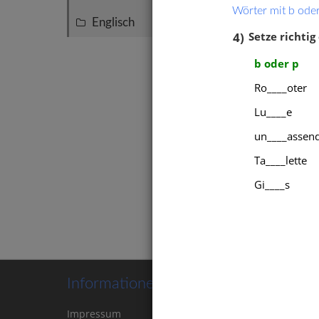
Wörter mit b oder
Englisch
19
4)
Setze richtig 
b oder p
Ro____oter
Lu____e
un____assen
Diktat
Ta____lette
Silbe
Gi____s
Informationen
Impressum
Kontakt
Cookie-