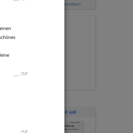
z
kurzes i)
,
Alphabet
,
Vorsilben
 einen
schönes
deine
___
/
5P
Klassenarbeit 448
___
/
5P