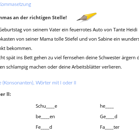
onanten)
,
Nachsilben
,
Einzahl Mehrzahl
,
Wörter mit 
 Kommasetzung
ensetzung
oder tz
,
Doppelte Mitlaute
ommas an der richtigen Stelle!
(Konsonanten)
Geburtstag von seinem Vater ein feuerrotes Auto von Tante Heidi
sten von seiner Mama tolle Stiefel und von Sabine ein wunder
nkt bekommen.
icht spät ins Bett gehen zu viel fernsehen deine Schwester ärgern 
schlampig machen oder deine Arbeitsblätter verlieren.
 (Konsonanten), Wörter mit l oder ll
er ll:
Schu____e
he____
be____en
Ge____d
Klassenarbeit 1195
Klassenarbeit 1304
Fe____d
Fa____ter