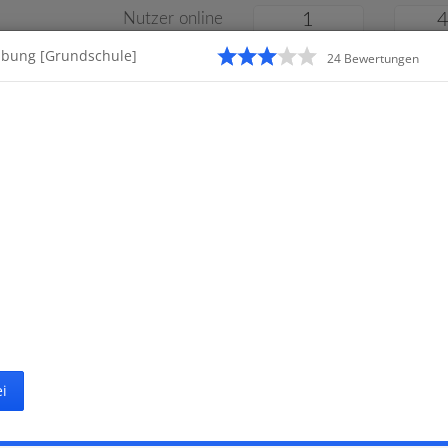
Nutzer online
1
ibung [Grundschule]
24
Bewertung
en
Klassenarbeiten
Online
e
Gymnasium
Gesamtschule
Material
i
Startseite
Grunds
ten