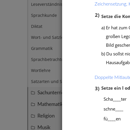
(Kons
Leseverständnis
Zeichensetzung,
4
Zeich
2)
Sprachkunde
6
Setze die K
Diktat
14
a) Er hat zum 
großen Legoka
Wort- und Satzlehre
14
Bild gesche
Grammatik
8
b) Du sollst n
Sprachbetrachtung
7
Hausaufgaben 
Wortlehre
11
Doppelte Mitlaute
Satzarten und Satzzeichen
4
3)
Setze ein l od
Sachunterricht
145
Scha____ter
Mathematik
137
schne____
Religion
59
fü____en
Musik
50