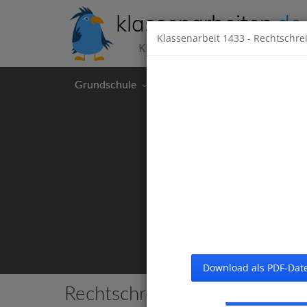
klassenarbeiten
.de
Klassenarbeit
1433
- Rechtschre
Klassenarbeiten kostenlos
Grundschule
Hauptschule
Realschul
Download als PDF-Date
Rechtschreibung
16 Klassenarbei