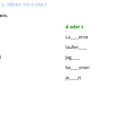
 p, Wörter mit d oder t
ein.
d oder t
La____erne
laufen____
d
Jag____
,
Groß- und Kleinschreibung
,
Wörter mit b oder p
,
Wörter mi
be____onen
ntrennung
,
Alphabet
s,ss oder ß
,
Doppelte Mitlaute
je____zt
(Konsonanten)
,
Zeichensetzun
Wörter mit f oder v
Neuigkeiten
156 neue Klassenarbeiten für die