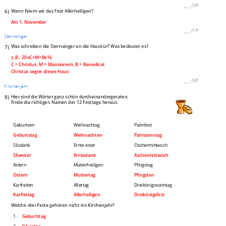
___
/
3P
6)
Wann feiern wir das Fest Allerheiligen?
Am 1. November
___
/
1P
Sternsinger
7)
Was schreiben die Sternsinger an die Haustür? Was bedeutet es?
z..B.: 20xC+M+Bx16
C = Christus, M = Mansionem, B = Benedicat
Christus segne dieses Haus
___
/
3P
Kirchenjahr
8)
Hier sind die Wörter ganz schön durcheinandergeraten.
Finde die richtigen Namen der 12 Festtage heraus.
Geburtsen
Weihnachtag
Palmfest
Geburtstag
Weihnachten
Palmsonntag
Silvdank
Ernte ester
Oschermittwoch
Silvester
Erntedank
Aschermittwoch
Astern
Mutterheiligen
Pfingstag
Ostern
Muttertag
Pfingsten
Karfreiten
Allertag
Dreikönigssonntag
Karfreitag
Allerheiligen
Dreikönigsfest
Welche drei Feste gehören nicht ins Kirchenjahr?
1.
Geburtstag