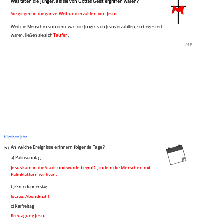
Was taten die Jünger, als sie von Gottes Geist ergriffen waren?
Sie gingen in die ganze Welt und erzählen von Jesus.
Weil die Menschen von dem, was die Jünger von Jesus erzählten, so begeistert
waren, ließen sie sich
Taufen
.
___
/
4P
Kirchenjahr
5)
An welche Ereignisse erinnern folgende Tage?
a) Palmsonntag
Jesus kam in die Stadt und wurde begrüßt, indem die Menschen mit
Palmblättern winkten.
b) Gründonnerstag
letztes Abendmahl
c) Karfreitag
Kreuzigung Jesus