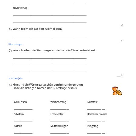
____________________________________________________________
c) Karfreitag
____________________________________________________________
____________________________________________________________
___
/
3P
6)
Wann feiern wir das Fest Allerheiligen?
____________________________________________________________
___
/
1P
Sternsinger
7)
Was schreiben die Sternsinger an die Haustür? Was bedeutet es?
____________________________________________________________
____________________________________________________________
____________________________________________________________
___
/
3P
Kirchenjahr
8)
Hier sind die Wörter ganz schön durcheinandergeraten.
Finde die richtigen Namen der 12 Festtage heraus.
Geburtsen
Weihnachtag
Palmfest
_______________
_______________
_______________
Silvdank
Ernte ester
Oschermittwoch
_______________
_______________
_______________
Astern
Mutterheiligen
Pfingstag
_______________
_______________
_______________