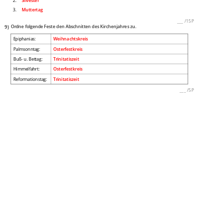
2.
Silvester
3.
Muttertag
___
/
15P
9)
Ordne folgende Feste den Abschnitten des Kirchenjahres zu.
Epiphanias:
Weihnachtskreis
Palmsonntag:
Osterfestkreis
Buß- u. Bettag:
Trinitatiszeit
Himmelfahrt:
Osterfestkreis
Reformationstag:
Trinitatiszeit
___
/
5P