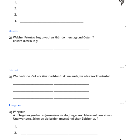
1.
__________________________________________________
2.
__________________________________________________
3.
__________________________________________________
4.
__________________________________________________
___
/
4P
Ostern
2)
Welcher Feiertag liegt zwischen Gründonnerstag und Ostern?
Erkläre diesen Tag!
____________________________________________________________
____________________________________________________________
____________________________________________________________
___
/
2P
Advent
3)
Wie heißt die Zeit vor Weihnachten? Erkläre auch, was das Wort bedeutet!
____________________________________________________________
____________________________________________________________
____________________________________________________________
___
/
2P
Pfingsten
4)
Pfingsten:
An Pfingsten geschah in Jerusalem für die Jünger und Maria im Haus etwas
Unerwartetes. Schreibe die beiden ungewöhnlichen Zeichen auf!
1.
____________________________________________________________
2.
____________________________________________________________