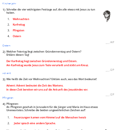
Kirchenjahr
1)
Schreibe die vier wichtigsten Festtage auf, die alle etwas mit Jesus zu tun
haben.
1.
Weihnachten
2.
Karfreitag
3.
Pfingsten
4.
Ostern
___
/
4P
Ostern
2)
Welcher Feiertag liegt zwischen Gründonnerstag und Ostern?
Erkläre diesen Tag!
Der Karfreitag liegt zwischen Gründonnerstag und Ostern.
Am Karfreitag wurde Jesus zum Tode verurteilt und stirbt am Kreuz.
___
/
2P
Advent
3)
Wie heißt die Zeit vor Weihnachten? Erkläre auch, was das Wort bedeutet!
Advent: Advent bedeutet die Zeit des Wartens.
In dieser Zeit bereiten wir uns auf die Ankunft des Jesuskindes vor.
___
/
2P
Pfingsten
4)
Pfingsten:
An Pfingsten geschah in Jerusalem für die Jünger und Maria im Haus etwas
Unerwartetes. Schreibe die beiden ungewöhnlichen Zeichen auf!
1.
Feuerzungen kamen vom Himmel auf die Menschen herab
2.
Jeder sprach eine andere Sprache.