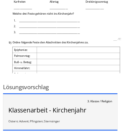
Karfreiten
Allertag
Dreikönigssonntag
_______________
_______________
_______________
Welche drei Feste gehören nicht ins Kirchenjahr?
1.
__________________________________________________
2.
__________________________________________________
3.
__________________________________________________
___
/
15P
9)
Ordne folgende Feste den Abschnitten des Kirchenjahres zu.
Epiphanias:
Palmsonntag:
Buß- u. Bettag:
Himmelfahrt:
Reformationstag:
___
/
5P
Lösungsvorschlag
3. Klasse / Religion
Klassenarbeit - Kirchenjahr
Ostern; Advent; Pfingsten; Sternsinger