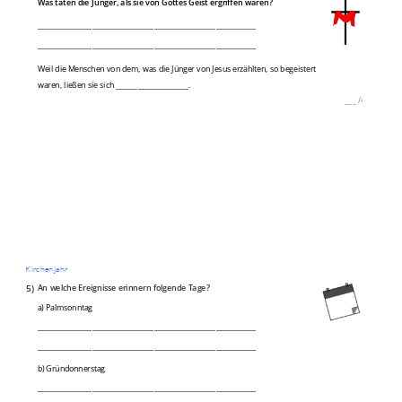
Was taten die Jünger, als sie von Gottes Geist ergriffen waren?
____________________________________________________________
____________________________________________________________
Weil die Menschen von dem, was die Jünger von Jesus erzählten, so begeistert
waren, ließen sie sich ____________________.
___
/
4P
Kirchenjahr
5)
An welche Ereignisse erinnern folgende Tage?
a) Palmsonntag
____________________________________________________________
____________________________________________________________
b) Gründonnerstag
____________________________________________________________