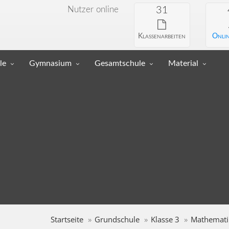
Nutzer online
31
Klassenarbeiten
Onlin
le
Gymnasium
Gesamtschule
Material
Startseite
Grundschule
Klasse 3
Mathemati