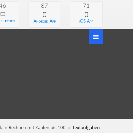
46
87
71
e lernen
Android App
iOS App
k
Rechnen mit Zahlen bis 100
Textaufgaben