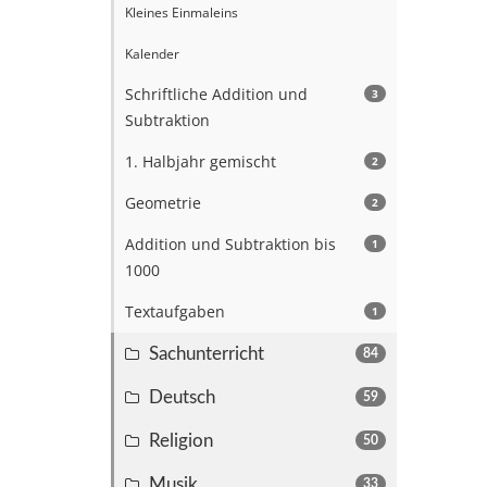
Kleines Einmaleins
Kalender
Schriftliche Addition und
3
Subtraktion
1. Halbjahr gemischt
2
Geometrie
2
Addition und Subtraktion bis
1
1000
Textaufgaben
1
Sachunterricht
84
Deutsch
59
Religion
50
Musik
33