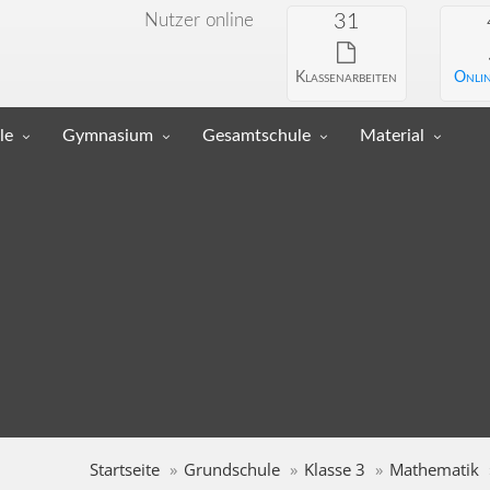
Nutzer online
31
Klassenarbeiten
Onlin
le
Gymnasium
Gesamtschule
Material
Startseite
Grundschule
Klasse 3
Mathematik