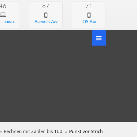
46
87
71
e lernen
Android App
iOS App
Rechnen mit Zahlen bis 100
Punkt vor Strich