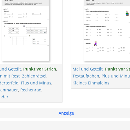
und Geteilt
,
Punkt vor Strich
,
Mal und Geteilt
,
Punkt vor St
en mit Rest
,
Zahlenrätsel
,
Textaufgaben
,
Plus und Minu
erterfeld
,
Plus und Minus
,
Kleines Einmaleins
henmauer
,
Rechenrad
,
nder
Anzeige