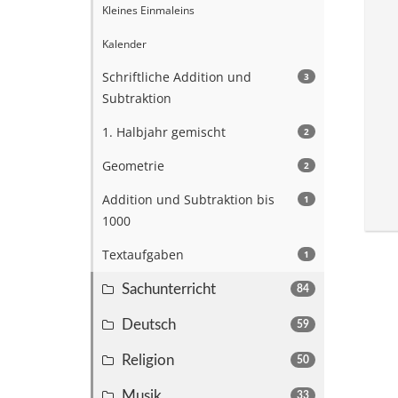
Kleines Einmaleins
Kalender
Schriftliche Addition und
3
Subtraktion
1. Halbjahr gemischt
2
Geometrie
2
Addition und Subtraktion bis
1
1000
Textaufgaben
1
Sachunterricht
84
Deutsch
59
Religion
50
Musik
33