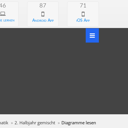
46
87
71
e lernen
Android App
iOS App
atik
2. Halbjahr gemischt
Diagramme lesen