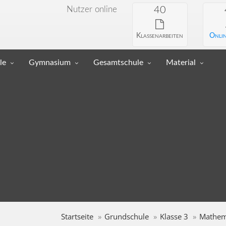
Nutzer online
40
Klassenarbeiten
Onlin
le
Gymnasium
Gesamtschule
Material
Startseite
Grundschule
Klasse 3
Mathem