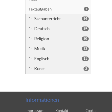
Textaufgaben
1
Sachunterricht
84
Deutsch
59
Religion
50
Musik
33
Englisch
11
Kunst
2
Informationen
Impressum
Kontakt
Cookie-