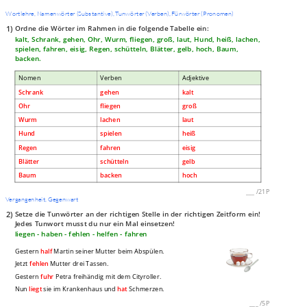
Wortlehre, Namenwörter (Substantive), Tunwörter (Verben), Fürwörter (Pronomen)
1)
Ordne die Wörter im Rahmen in die folgende Tabelle ein:
kalt, Schrank, gehen, Ohr, Wurm, fliegen, groß, laut, Hund, heiß, lachen,
spielen, fahren, eisig, Regen, schütteln, Blätter, gelb, hoch, Baum,
backen.
Nomen
Verben
Adjektive
Schrank
gehen
kalt
Ohr
fliegen
groß
Wurm
lachen
laut
Hund
spielen
heiß
Regen
fahren
eisig
Blätter
schütteln
gelb
Baum
backen
hoch
___
/
21P
Vergangenheit, Gegenwart
2)
Setze die Tunwörter an der richtigen Stelle in der richtigen Zeitform ein!
Jedes Tunwort musst du nur ein Mal einsetzen!
liegen - haben - fehlen - helfen - fahren
Gestern
half
Martin seiner Mutter beim Abspülen.
Jetzt
fehlen
Mutter drei Tassen.
Gestern
fuhr
Petra freihändig mit dem Cityroller.
Nun
liegt
sie im Krankenhaus und
hat
Schmerzen.
___
/
5P