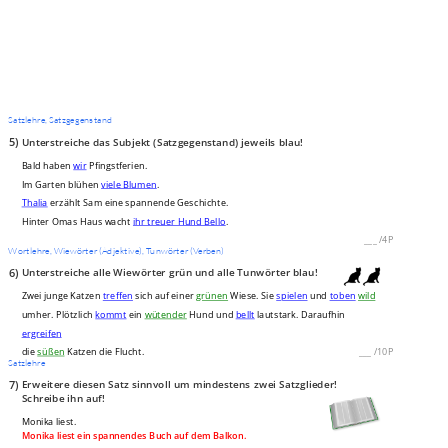
Satzlehre, Satzgegenstand
5)
Unterstreiche das Subjekt (Satzgegenstand) jeweils blau!
Bald haben
wir
Pfingstferien.
Im Garten blühen
viele Blumen
.
Thalia
erzählt Sam eine spannende Geschichte.
Hinter Omas Haus wacht
ihr treuer Hund Bello
.
___
/
4P
Wortlehre, Wiewörter (Adjektive), Tunwörter (Verben)
6)
Unterstreiche alle Wiewörter grün und alle Tunwörter blau!
Zwei junge Katzen
treffen
sich auf einer
grünen
Wiese. Sie
spielen
und
toben
wild
umher. Plötzlich
kommt
ein
wütender
Hund und
bellt
lautstark. Daraufhin
ergreifen
die
süßen
Katzen die Flucht.
___
/
10P
Satzlehre
7)
Erweitere diesen Satz sinnvoll um mindestens zwei Satzglieder!
Schreibe ihn auf!
Monika liest.
Monika liest ein spannendes Buch auf dem Balkon.