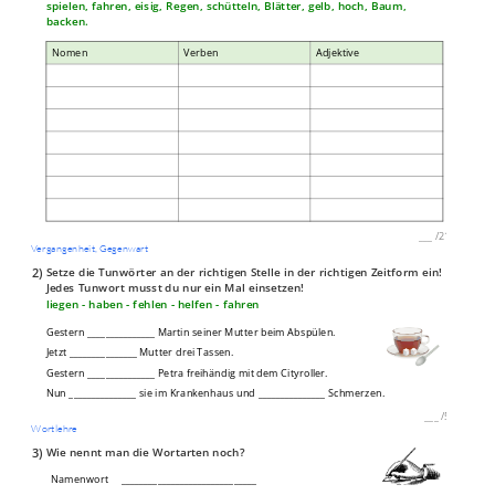
spielen, fahren, eisig, Regen, schütteln, Blätter, gelb, hoch, Baum,
backen.
Nomen
Verben
Adjektive
___
/
21P
Vergangenheit, Gegenwart
2)
Setze die Tunwörter an der richtigen Stelle in der richtigen Zeitform ein!
Jedes Tunwort musst du nur ein Mal einsetzen!
liegen - haben - fehlen - helfen - fahren
Gestern _______________ Martin seiner Mutter beim Abspülen.
Jetzt _______________ Mutter drei Tassen.
Gestern _______________ Petra freihändig mit dem Cityroller.
Nun _______________ sie im Krankenhaus und _______________ Schmerzen.
___
/
5P
Wortlehre
3)
Wie nennt man die Wortarten noch?
Namenwort
______________________________