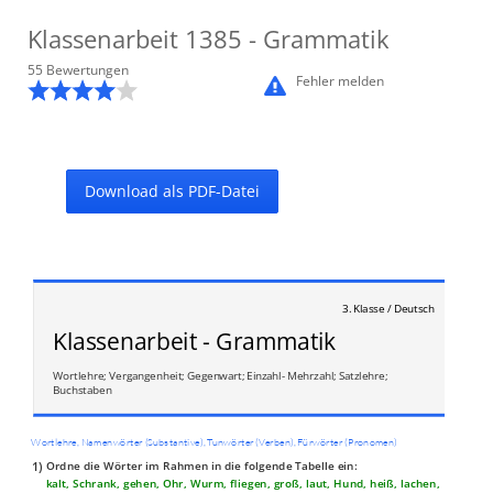
Klassenarbeit
1385
- Grammatik
55
Bewertung
en
Fehler melden
Download als PDF-Datei
3. Klasse / Deutsch
Klassenarbeit - Grammatik
Wortlehre; Vergangenheit; Gegenwart; Einzahl- Mehrzahl; Satzlehre;
Buchstaben
Wortlehre, Namenwörter (Substantive), Tunwörter (Verben), Fürwörter (Pronomen)
1)
Ordne die Wörter im Rahmen in die folgende Tabelle ein:
kalt, Schrank, gehen, Ohr, Wurm, fliegen, groß, laut, Hund, heiß, lachen,