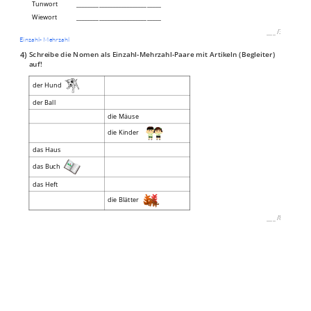
Tunwort
______________________________
Wiewort
______________________________
___
/
3P
Einzahl- Mehrzahl
4)
Schreibe die Nomen als Einzahl-Mehrzahl-Paare mit Artikeln (Begleiter)
auf!
der Hund
der Ball
die Mäuse
die Kinder
das Haus
das Buch
das Heft
die Blätter
___
/
8P