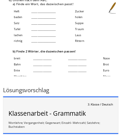
a) Finde ein Wort, das dazwischen passt!
Heft
____________________
Zucker
baden
____________________
holen
Satz
____________________
Suppe
Tafel
____________________
Traum
lachen
____________________
Laus
richtig
____________________
Rittern
b) Finde 2 Wörter, die dazwischen passen!
breit
_______________
_______________
Nase
Bahn
_______________
_______________
Brot
Ente
_______________
_______________
Euro
Maschine
_______________
_______________
Moos
___
/
14P
Lösungsvorschlag
3. Klasse / Deutsch
Klassenarbeit - Grammatik
Wortlehre; Vergangenheit; Gegenwart; Einzahl- Mehrzahl; Satzlehre;
Buchstaben