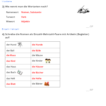
Wortlehre
3)
Wie nennt man die Wortarten noch?
Namenwort
Nomen, Substantiv
Tunwort
Verb
Wiewort
Adjektiv
___
/
3P
Einzahl- Mehrzahl
4)
Schreibe die Nomen als Einzahl-Mehrzahl-Paare mit Artikeln (Begleiter)
auf!
der Hund
die Hunde
der Ball
die Bälle
die Maus
die Mäuse
die Kinder
das Kind
das Haus
die Häuser
das Buch
die Bücher
das Heft
die Hefte
die Blätter
das Blatt
___
/
8P