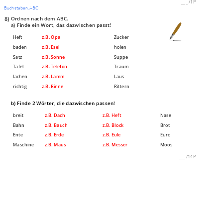
___
/
1P
Buchstaben, ABC
8)
Ordnen nach dem ABC.
a) Finde ein Wort, das dazwischen passt!
Heft
z.B. Opa
Zucker
baden
z.B. Esel
holen
Satz
z.B. Sonne
Suppe
Tafel
z.B. Telefon
Traum
lachen
z.B. Lamm
Laus
richtig
z.B. Rinne
Rittern
b) Finde 2 Wörter, die dazwischen passen!
breit
z.B. Dach
z.B. Heft
Nase
Bahn
z.B. Bauch
z.B. Block
Brot
Ente
z.B. Erde
z.B. Eule
Euro
Maschine
z.B. Maus
z.B. Messer
Moos
___
/
14P