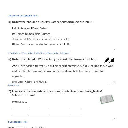
Satzlehre, Satzgegenstand
5)
Unterstreiche das Subjekt (Satzgegenstand) jeweils blau!
Bald haben wir Pfingstferien.
Im Garten blühen viele Blumen.
Thalia erzählt Sam eine spannende Geschichte.
Hinter Omas Haus wacht ihr treuer Hund Bello.
___
/
4P
Wortlehre, Wiewörter (Adjektive), Tunwörter (Verben)
6)
Unterstreiche alle Wiewörter grün und alle Tunwörter blau!
Zwei junge Katzen treffen sich auf einer grünen Wiese. Sie spielen und toben wild
umher. Plötzlich kommt ein wütender Hund und bellt lautstark. Daraufhin
ergreifen
die süßen Katzen die Flucht.
___
/
10P
Satzlehre
7)
Erweitere diesen Satz sinnvoll um mindestens zwei Satzglieder!
Schreibe ihn auf!
Monika liest.
____________________________________________________________
____________________________________________________________
___
/
1P
Buchstaben, ABC
8)
Ordnen nach dem ABC.