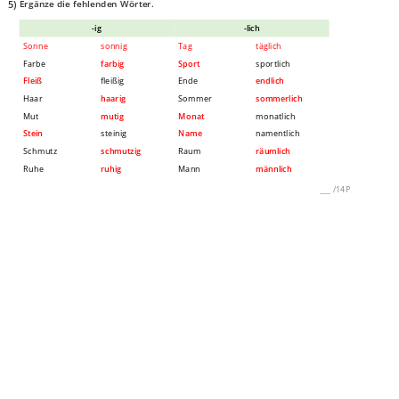
5)
Ergänze die fehlenden Wörter.
-ig
-lich
Sonne
sonnig
Tag
täglich
Farbe
farbig
Sport
sportlich
Fleiß
fleißig
Ende
endlich
Haar
haarig
Sommer
sommerlich
Mut
mutig
Monat
monatlich
Stein
steinig
Name
namentlich
Schmutz
schmutzig
Raum
räumlich
Ruhe
ruhig
Mann
männlich
___
/
14P