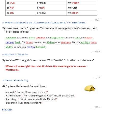
er
trug
er trägt
wir
tragen
er
rief
er
ruft
wir rufen
er
sah
er sieht
wir
sehen
___
/
12P
Wortlehre, Wiewörter (Adjektive), Namenwörter (Substantive), Tunwörter (Verben)
2)
Unterstreiche in folgenden Texten alle Nomen grün, alle Verben rot und
alle Adjektive blau!
Sebastian
und seine
Eltern
verleben
die
Pfingstferien
auf dem
Land
. Sie
haben
riesigen
Spaß
. Oft
fahren
sie mit den
Rädern
oder
wandern
. Für die
Ausflüge
packt
Mutter
immer den
großen
Rucksack
.
___
/
16P
Wortstamm, Wortfamilie
3)
Welche Wörter gehören zu einer Wortfamilie? Schreibe den Merksatz!
Wörter mit einem gleichen oder ähnlichen Wortstamm gehören zu einer
Wortfamilie.
___
/
1P
Satzlehre, Zeichensetzung
4)
Ergänze Rede- und Satzzeichen.
Jule ruft
: “
Komm Klaus, spiel mit uns
!“
Hanne erzählt
: “
Wir haben die ganze Nacht im Zelt geschlafen
.“
Klaus fragt
: “
Leihst du mir dein Buch, Michael
?“
Jan schreit laut
: “
Hilfe, es brennt
!“
___
/
16P
Endungen