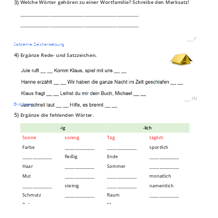
3)
Welche Wörter gehören zu einer Wortfamilie? Schreibe den Merksatz!
____________________________________________________________
____________________________________________________________
___
/
1P
Satzlehre, Zeichensetzung
4)
Ergänze Rede- und Satzzeichen.
___
/
16P
Endungen
5)
Ergänze die fehlenden Wörter.
-ig
-lich
Sonne
sonnig
Tag
täglich
Farbe
_______________
_______________
sportlich
_______________
fleißig
Ende
_______________
Haar
_______________
Sommer
_______________
Mut
_______________
_______________
monatlich
_______________
steinig
_______________
namentlich
Schmutz
_______________
Raum
_______________
Ruhe
_______________
Mann
_______________
___
/
14P