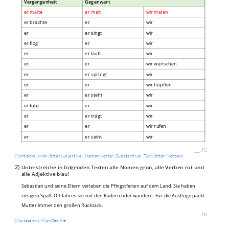
Vergangenheit
Gegenwart
er malte
er malt
wir malen
er brachte
er
wir
er
er singt
wir
er flog
er
wir
er
er läuft
wir
er
er
wir wünschen
er
er springt
wir
er
er
wir hüpften
er
er steht
wir
er fuhr
er
wir
er
er trägt
wir
er
er
wir rufen
er
er sieht
wir
___
/
12P
Wortlehre, Wiewörter (Adjektive), Namenwörter (Substantive), Tunwörter (Verben)
2)
Unterstreiche in folgenden Texten alle Nomen grün, alle Verben rot und
alle Adjektive blau!
Sebastian und seine Eltern verleben die Pfingstferien auf dem Land. Sie haben
riesigen Spaß. Oft fahren sie mit den Rädern oder wandern. Für die Ausflüge packt
Mutter immer den großen Rucksack.
___
/
16P
Wortstamm, Wortfamilie