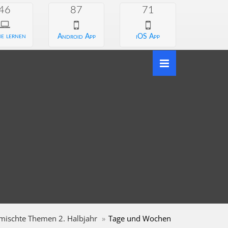
46
87
71
e lernen
Android App
iOS App
mischte Themen 2. Halbjahr
Tage und Wochen