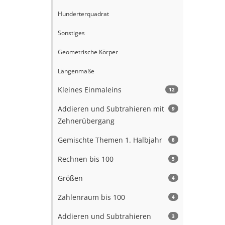
Hunderterquadrat
Sonstiges
Geometrische Körper
Längenmaße
Kleines Einmaleins
12
Addieren und Subtrahieren mit
9
Zehnerübergang
Gemischte Themen 1. Halbjahr
8
Rechnen bis 100
5
Größen
4
Zahlenraum bis 100
4
Addieren und Subtrahieren
3