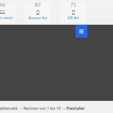
46
87
71
e lernen
Android App
iOS App
athematik
Rechnen von 1 bis 10
Platzhalter