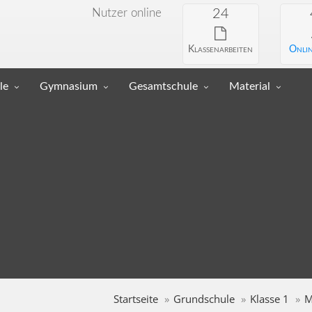
Nutzer online
24
Klassenarbeiten
Onlin
le
Gymnasium
Gesamtschule
Material
Startseite
Grundschule
Klasse 1
M