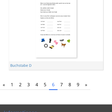
Buchstabe D
«
1
2
3
4
5
6
7
8
9
»