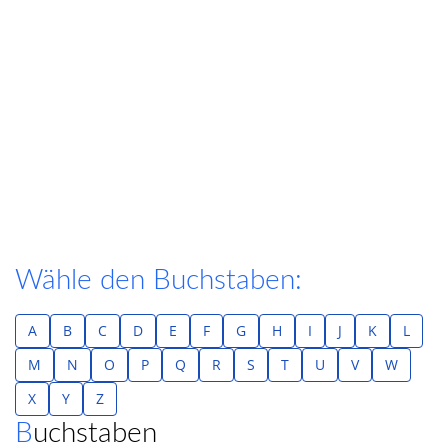
Wähle den Buchstaben:
A
B
C
D
E
F
G
H
I
J
K
L
M
N
O
P
Q
R
S
T
U
V
W
X
Y
Z
Buchstaben