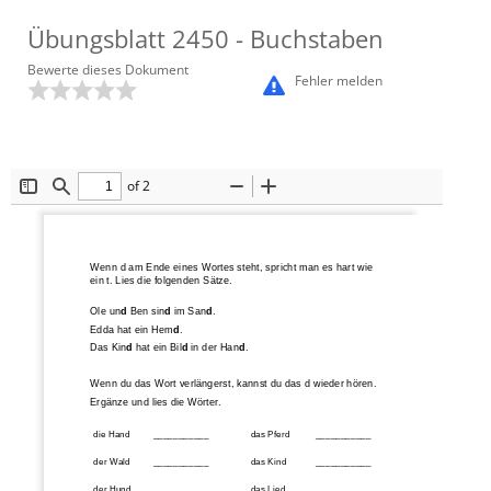
Übungsblatt
2450
- Buchstaben
Bewerte dieses Dokument
Fehler melden
of 2
Toggle
Find
Zoom
Zoom
Sidebar
Out
In
Wenn d am Ende eines Wortes steht
,
spricht man es hart wie 
ein t. Lies die folgenden Sätze.
Ole un
d
Ben sin
d
im San
d
.
Edda hat ein Hem
d
.
Das Kin
d
hat ein Bil
d
in der Han
d
.
Wenn du das Wort verlängerst
,
kannst du das d wieder hören.
Ergänze und lies die 
Wörter.
die Hand
___________
das Pferd
___________
der Wald
___________
das Kind
___________
der Hund
___________
das Lied
___________