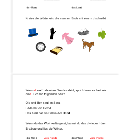
der Rand
___________
das Land
___________
Kreise die Wörter ein, die man am Ende mit einem d schreibt.
Wenn 
d
am Ende eines Wortes steht
,
spricht man es hart wie 
ein 
t.
Lies die folgenden Sätze.
Ole un
d
Ben sin
d
im San
d
.
Edda hat ein Hem
d
.
Das Kin
d
hat ein Bil
d
in der Han
d
.
Wenn du das Wort verlängerst
,
kannst du das 
d wieder hören.
Ergänze und lies die Wörter.
die Hand
viele Hände
das Pferd
viele Pferde