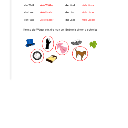
der Wald
viele Wälder
das Kind
viele Kinder
der Hund
viele Hunde
das Lied
viele Lieder
der Rand
viele Ränder
das Land
viele Länder
Kreise die Wörter ein, die 
man am Ende mit einem d schreibt.