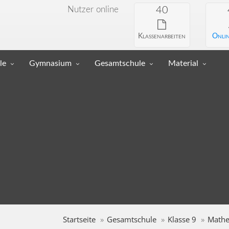
Nutzer online
40
Klassenarbeiten
Onlin
le
Gymnasium
Gesamtschule
Material
Startseite
Gesamtschule
Klasse 9
Mathe