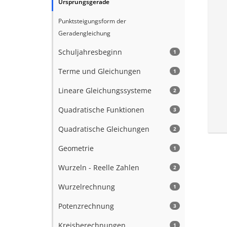
Ursprungsgerade
Punktsteigungsform der
Geradengleichung
Schuljahresbeginn
1
Terme und Gleichungen
1
Lineare Gleichungssysteme
2
Quadratische Funktionen
3
Quadratische Gleichungen
2
Geometrie
1
Wurzeln - Reelle Zahlen
2
Wurzelrechnung
1
Potenzrechnung
3
Kreisberechnungen
1