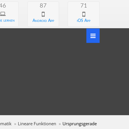
46
87
71
e lernen
Android App
iOS App
matik
Lineare Funktionen
Ursprungsgerade