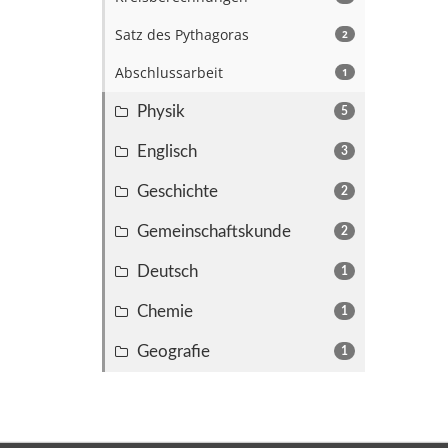
Satz des Pythagoras
2
Abschlussarbeit
1
Physik
5
Englisch
3
Geschichte
2
Gemeinschaftskunde
2
Deutsch
1
Chemie
1
Geografie
1