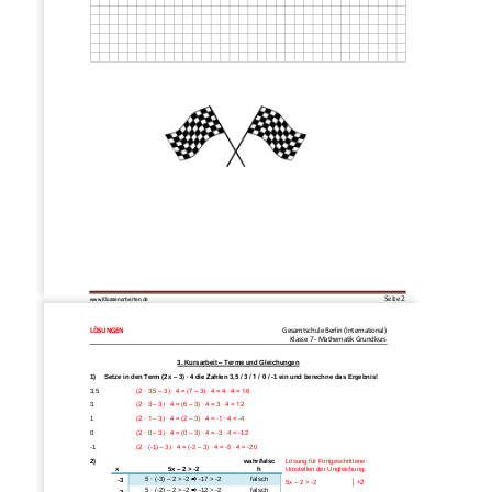
Seite 
2
www.Klassenarbeiten.de
LÖSUNGEN
Gesamtschule Berlin (International)
Klasse 7 
-
Mathematik Grundkurs
3. Kursarbeit 
–
Terme und Gleichungen
1) 
Setze in den Term
(2x 
–
3) ∙ 4 die Zahlen 3,5 / 3 / 1 / 0 / 
-
1 ein und berechne das Ergebnis!
3,5
(2 ∙ 3,5 
–
3) ∙ 4 = (7 
–
3) ∙ 4 = 4 ∙ 4 = 16
3
(2 ∙ 3 
–
3) ∙ 4 = (6 
–
3) ∙ 4 = 3 ∙ 4 = 12
1
(2 ∙ 1 
–
3) ∙ 4 = (2 
–
3) ∙ 4 = 
-
1 ∙ 4 = 
-
4
0
(2 ∙ 0 
–
3) ∙ 4 = (0 
–
3) ∙ 4 = 
-
3 ∙
4 = 
-
12
-
1
(2 ∙ (
-
1) 
–
3) ∙ 4 = (
-
2 
–
3) ∙ 4 = 
-
5 ∙ 4 = 
-
20
2) 
Lösung für Fortgeschrittene: 
wahr/falsc
Umstellen der Ungleichung.
x
5x 
–
2 > 
-
2
h
5 ∙ (
-
3) 
–
2 > 
-
2 

-
17 > 
-
2
falsch
-
3
5x 
–
2 > 
-
2
│ +2
5 ∙ (
-
2) 
–
2 > 
-
2 

-
12 > 
-
2
falsch
-
2