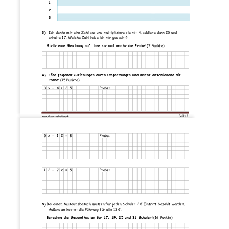
1
2
3
3)
Ich denke mir eine Zahl aus und multipliziere sie mit 4, addiere dann 25 und 
erhalte 17. Welche Zahl habe ich mir gedacht? 
Stelle eine Gleichung auf, löse sie und mache die Probe!
(7 Punkte)
4) 
Löse folgende Gleichungen durch Umformungen und mache anschließend die 
Probe!
(15 Punkte)
3
x
+
4
=
2
5
Probe:
Seite 
1
www.Klassenarbeiten.de
5
x
-
1
2
=
8
Probe:
1
2
+
7
x
=
5
Probe:
5)
Bei einem Museumsbesuch müssen für jeden Schüler 2 € Eintritt bezahlt werden. 
Außerdem kostet die Führung für alle 12 €. 
Berechne die Gesamtkosten für 17; 19; 25 und 31 Schüler!
(16 Punkte)