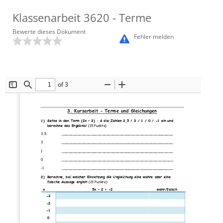
Klassenarbeit
3620
- Terme
Bewerte dieses Dokument
Fehler melden
of 3
Toggle
Find
Zoom
Zoom
Sidebar
Out
In
3
. Kursarbeit 
–
Terme und Gleichungen
1) 
Setze in den Term (2x 
–
3) ∙ 4 die Zahlen 3,5 / 3 / 1
/ 0 / 
-
1 ein und 
berechne das Ergebnis!
(15 Punkte)
3,5
__________________________________________________
3
__________________________________________________
1
__________________________________________________
0
________________________________________
__________
-
1
__________________________________________________
2) 
Berechne, bei welcher Einsetzung die Ungleichung eine wahre oder eine 
falsche Aussage ergibt!
(21 Punkte)
x
5x 
–
2 > 
-
2
wahr/falsch
-
3
-
2
-
1
0