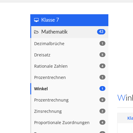
Klasse 7
Mathematik
43
Dezimalbrüche
1
Dreisatz
5
Rationale Zahlen
4
Prozentrechnen
1
Winkel
1
Wi
Prozentrechnung
9
Zinsrechnung
2
Kl
Proportionale Zuordnungen
4