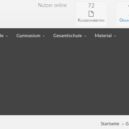
Nutzer online
72
Klassenarbeiten
Onlin
le
Gymnasium
Gesamtschule
Material
Startseite
G