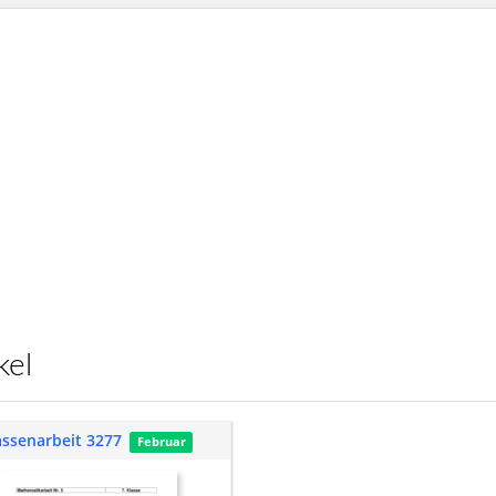
nkel
assenarbeit 3277
Februar