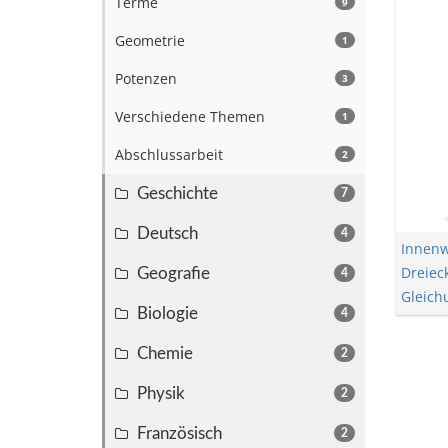
Terme
9
Geometrie
1
Potenzen
3
Verschiedene Themen
1
Abschlussarbeit
2
Geschichte
7
Deutsch
4
Innenw
Dreiec
Geografie
4
Gleich
Biologie
4
Chemie
2
Physik
2
Französisch
2