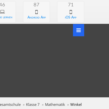
46
87
71
e lernen
Android App
iOS App
esamtschule
Klasse 7
Mathematik
Winkel