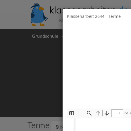
klassenarbeiten
.de
Klassenarbeit
2644
- Terme
Klassenarbeiten kostenlos
Grundschule
Hauptschule
Realschul
of 3
Toggle
Find
Previous
Next
Sidebar
Terme
9 Klassenarbeiten