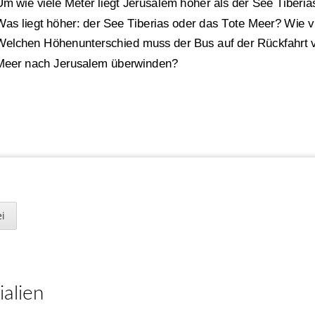
Um wie viele Meter liegt Jerusalem höher als der See Tiberia
Was liegt höher: der See Tiberias oder das Tote Meer? Wie v
Welchen Höhenunterschied muss der Bus auf der Rückfahrt 
Meer nach Jerusalem überwinden?
berechnung
,
Theorie und
Terme
,
Potenzen
,
Vektoren
Neuigkeiten
i
Nr. 2
-
Lösungsvorschlag
7. Kla
156 neue Klassenarbeiten für die
Aufwärmen!
Klassenstufen 2 bis 4.
.
(
-
1,3) 
(
-
0,12) 
= 
0,156
28. April 2025
75 
:
(
-
0,15)
= 
-
500
ialien
4
.
35
4 
/
(
-
/
)
= 
-
2 ½ 
7
64