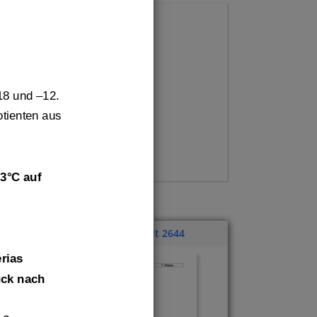
18 und 
–
12.
tienten aus 
,3°C auf
Klassenarbeit 2644
rias
ü
ck nach 