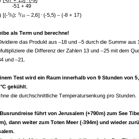
)
(
-
67 + 13) 
(
-
9)
-
51 + 49
3
3
.
)
[(
-
/
)
:
/
–
2,6] 
(
-
5,5) 
–
(
-
8 + 17)
5
10
eibe als Term und berechne!
Dividiere das Produkt aus 
–
18 und 
–
5 durch die Summe aus 
ultipliziere die Differenz der Zahlen 13 und 
–
25 mit dem Quo
84 und 
–
21.
einem Test
wird ein Raum innerh
alb von 9 Stunden von 5
°C gekühlt. 
hne die durchschnittliche Temperatursenkung pro Stunden.
Übungsblatt 3538
Klassenarbeit 3549
 Busrundreise führt von Jerusalem (+790m) zum See Tibe
m), dann weiter zum Toten Meer (
-
394m) und wieder zur
salem.