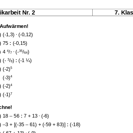
karbeit Nr. 2
7. Kla
Aufwärmen!
.
)
(
-
1,3) 
(
-
0,12)
Klassenarbeit 3557
Übungsblatt 3535
)
75 
:
(
-
0,15)
4
.
35
)
4 
/
(
-
/
)
7
64
3
)
(
-
/
) 
:
(
-
1 ¼)
8
5
)
(
-
2)
4
(
-
3)
4
)
(
-
2)
7
)
(
-
1)
chne!
.
)
18 
–
56 
:
7 + 13 
(
-
6)
berechnung
Klammern lösen
,
)
–
3 + [(
-
35 
–
61) + (
-
59 + 83)] 
:
(
-
18)
Termenberechnung mit Variab
.