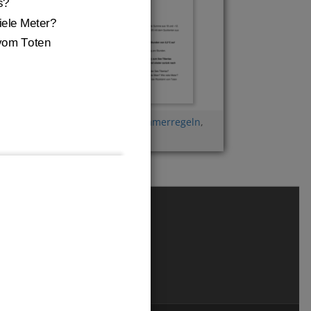
s?
iele Meter?
vom Toten 
Rechengesetze
,
Klammerregeln
,
Term aufstellen
sse