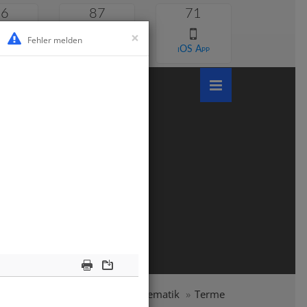
46
87
71
×
Fehler melden
 lernen
Android App
iOS App
Print
Download
samtschule
Klasse 7
Mathematik
Terme