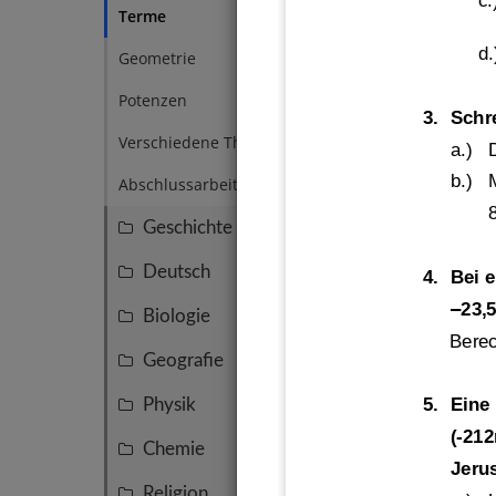
c.
Terme
9
d.
Geometrie
1
Potenzen
3
3.
Schr
Verschiedene Themen
1
a.)
b.)
M
Abschlussarbeit
2
Geschichte
11
Deutsch
8
4.
Bei 
–
23,5
Biologie
7
Berec
Geografie
7
5.
Eine
Physik
5
(
-
212
Chemie
4
Jeru
Religion
3