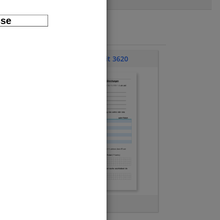
sse
Klassenarbeit 3620
Terme
,
Gleichungen
len