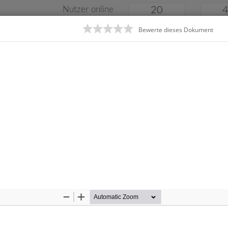
Nutzer online
20
Bewerte dieses Dokument
Klassenarbeiten
Online
e
Gymnasium
Gesamtschule
Material
Zoom
Zoom
Out
In
Startseite
Ge