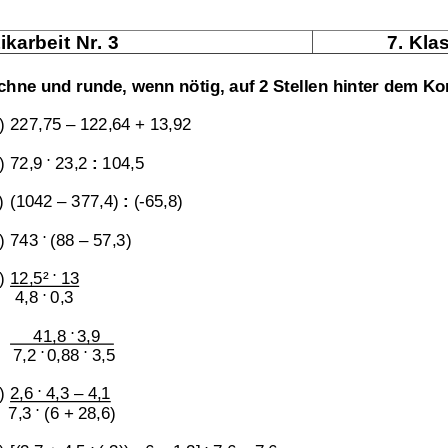
karbeit Nr. 3 
7. Kla
chne und runde, wenn nötig, auf 2 Stellen hinter dem Ko
Klassenarbeit 3557
Übungsblatt 3535
) 227,75 – 122,64 + 13,92 
.
) 72,9 
 23,2 
:
 104,5 
)  (1042 – 377,4) 
:
 (-65,8) 
.
) 743 
 (88 – 57,3) 
.
) 12,5² 
 13
.
 4,8 
 0,3 
. 
)       41,8 
3,9   
= 
. 
.
    7,2 
0,88 
 3,5 
.
) 2,6 
 4,3 – 4,1
.
7,3 
 (6 + 28,6) 
berechnung
Klammern lösen
,
Termenberechnung mit Variab
.
.