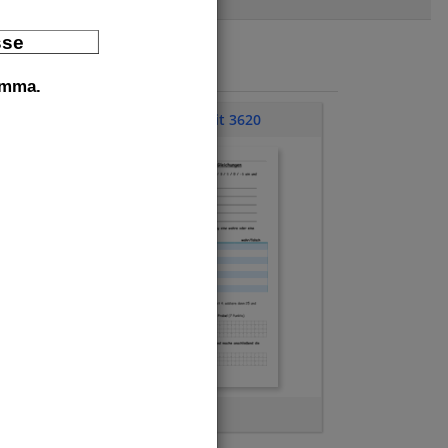
sse 
mma.  
Klassenarbeit 3620
Terme
,
Gleichungen
len