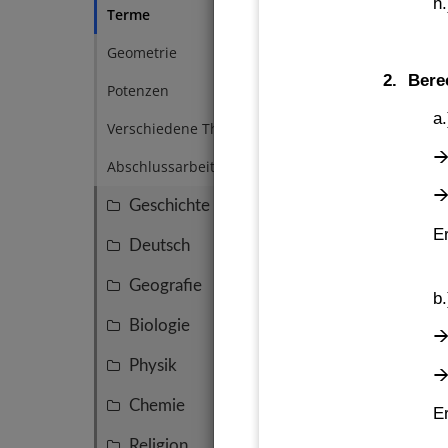
h.
Terme
9
Geometrie
1
2. 
Bere
Potenzen
3
a.
Verschiedene Themen
1
Abschlussarbeit
2
Geschichte
11
Er
Deutsch
8
Geografie
7
b.
Biologie
7
Physik
5
Chemie
4
Er
Religion
3