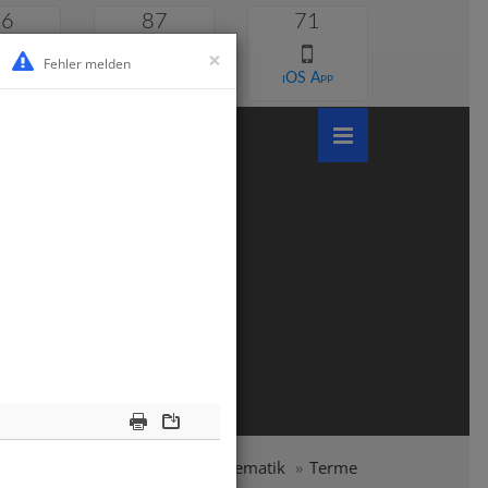
46
87
71
×
Fehler melden
 lernen
Android App
iOS App
Print
Download
samtschule
Klasse 7
Mathematik
Terme