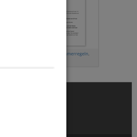
Rechengesetze
,
Klammerregeln
,
Term aufstellen