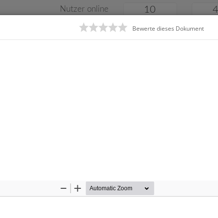
Nutzer online
10
Bewerte dieses Dokument
Klassenarbeiten
Online
e
Gymnasium
Gesamtschule
Material
Zoom
Zoom
Out
In
Startseite
Ge