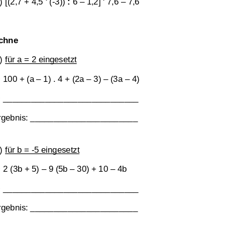
) [(2,7 + 4,5 
 (-3)) 
:
 6 – 1,2] 
 7,6 – 7,6 
chne 
) für a = 2 eingesetzt
Æ
 100 + (a – 1) . 4 + 
(2a – 3) – (3a – 4) 
Æ
 _______________
______________ 
gebnis: _
______________________ 
) für b = -5 eingesetzt
Übungsblatt 3538
Klassenarbeit 3549
Æ
 2 (3b + 5) – 9 
(5b – 30) + 10 – 4b 
Æ
 _______________
______________ 
gebnis: _
______________________ 