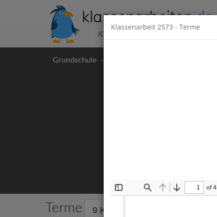
klassenarbeiten
.de
Klassenarbeit
2573
- Terme
Klassenarbeiten kostenlos
Grundschule
Hauptschule
Realschul
of 4
Toggle
Find
Previous
Next
Sidebar
Terme
9 Klassenarbeiten