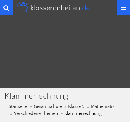
klassenarbeiten
.de
Toggle
navigation
Klammerrechnung
Startseite
Gesamtschule
Klasse 5
Mathematik
Verschiedene Themen
Klammerrechnung