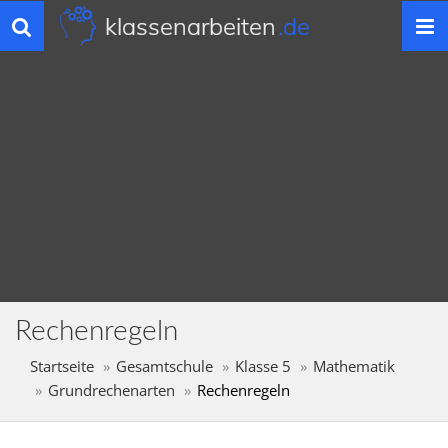
klassenarbeiten
.de
Toggle
navigation
Rechenregeln
Startseite
Gesamtschule
Klasse 5
Mathematik
Grundrechenarten
Rechenregeln