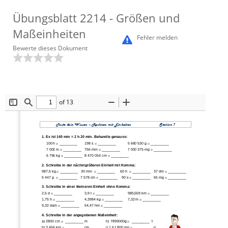
Übungsblatt
2214
- Größen und
Maßeinheiten
Fehler melden
Bewerte dieses Dokument
of 13
Toggle
Find
Zoom
Zoom
Sidebar
Out
In
Teste dein Wissen 
–
Rechnen mit Einheiten                           Station 7
1. Es ist 140 min = 2 h 20 min. Behandle genauso:
100 h = _________ 
198 s = _________    
5 660 530 g = _________ 
7 002 m = _________  
756 min = _________    
7 000 375 mg =
_________ 
6 796 kg = _________  
8 470 054 cm = _________
2. Schreibe in der nächstgrößeren Einheit mit Komma:
987,5 kg = _________   30 min  = _________     60 h  = _________   37 dm = _________
5 447 g  = _________   7 578 cm = _________    90 s = ____
_____   65 mg = _________
3. Schreibe in einer kleineren Einheit ohne Komma:
2,5 d = _________   
3,9 t = _________   
985,559 km = _________  
1,75 h = _________
4,3984 kg = _________  
7,32 m = _________  
9,32 dam = _________  
54,47 hm = _________
4. 
Schreibe in der angegebenen Maßeinheit:
a) 2800 cm =  _________ m                 
h) 7899000g =  _________  t
b) 3,456 km = _________ cm               
i) 1,6 t 800 mg = _________  g