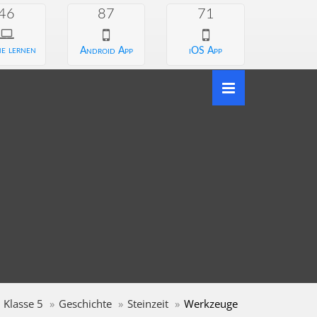
46
87
71
e lernen
Android App
iOS App
Klasse 5
Geschichte
Steinzeit
Werkzeuge