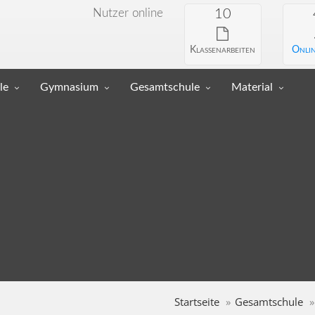
Nutzer online
10
Klassenarbeiten
Onlin
le
Gymnasium
Gesamtschule
Material
Startseite
Gesamtschule