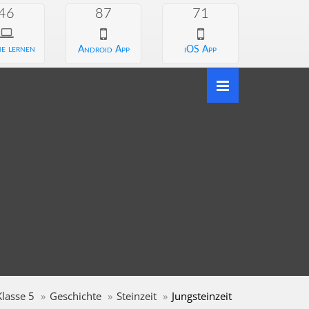
46
87
71
e lernen
Android App
iOS App
Klasse 5
Geschichte
Steinzeit
Jungsteinzeit