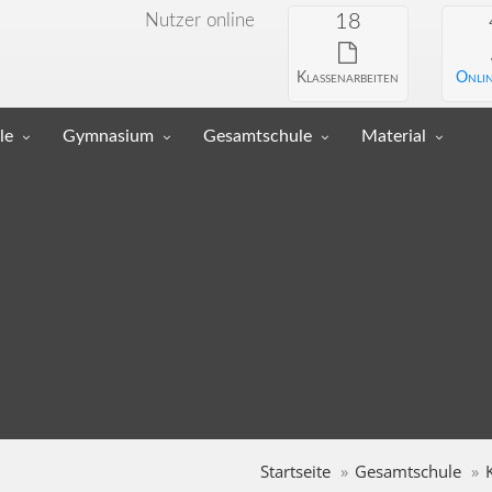
Nutzer online
18
Klassenarbeiten
Onlin
le
Gymnasium
Gesamtschule
Material
Startseite
Gesamtschule