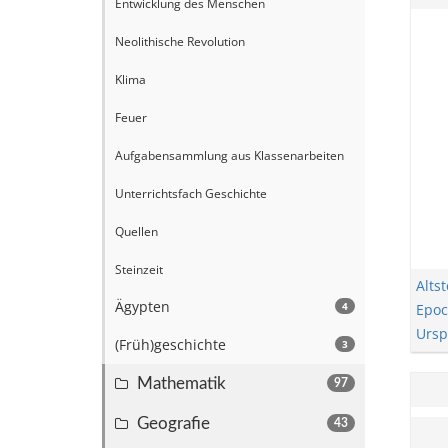
Entwicklung des Menschen
Neolithische Revolution
Klima
Feuer
Aufgabensammlung aus Klassenarbeiten
Unterrichtsfach Geschichte
Quellen
Steinzeit
Altst
Ägypten
4
Epo
Ursp
(Früh)geschichte
3
Mathematik
97
Geografie
43