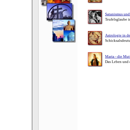
Satanismus und
Teufelsglaube i
Astrologie in d
Schicksalsdeutu
Maria - die Mut
Das Leben und d