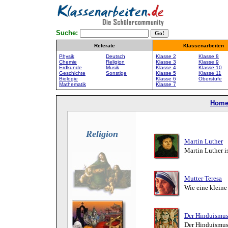
Suche:
Referate
Klassenarbeiten
Physik
Deutsch
Klasse 2
Klasse 8
Chemie
Religion
Klasse 3
Klasse 9
Erdkunde
Musik
Klasse 4
Klasse 10
Geschichte
Sonstige
Klasse 5
Klasse 11
Biologie
Klasse 6
Oberstufe
Mathematik
Klasse 7
Hom
Religion
Martin Luther
Martin Luther i
Mutter Teresa
Wie eine kleine
Der Hinduismu
Der Hinduismus 