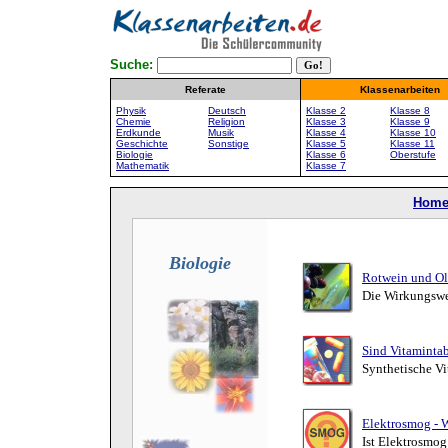
Suche:
Referate
Klassenarbeiten
Physik
Deutsch
Klasse 2
Klasse 8
Chemie
Religion
Klasse 3
Klasse 9
Erdkunde
Musik
Klasse 4
Klasse 10
Geschichte
Sonstige
Klasse 5
Klasse 11
Biologie
Klasse 6
Oberstufe
Mathematik
Klasse 7
Hom
Biologie
Rotwein und Oli
Die Wirkungswei
Sind Vitamintab
Synthetische Vi
Elektrosmog - 
Ist Elektrosmog