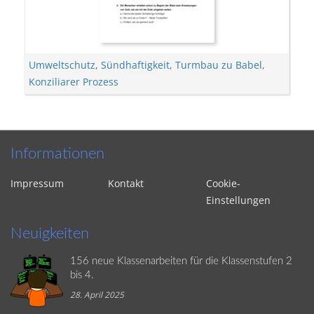
Umweltschutz
,
Sündhaftigkeit
,
Turmbau zu Babel
,
Konziliarer Prozess
Informationen
Impressum
Kontakt
Cookie-
Einstellungen
Neuigkeiten
156 neue Klassenarbeiten für die Klassenstufen 2
bis 4.
28. April 2025