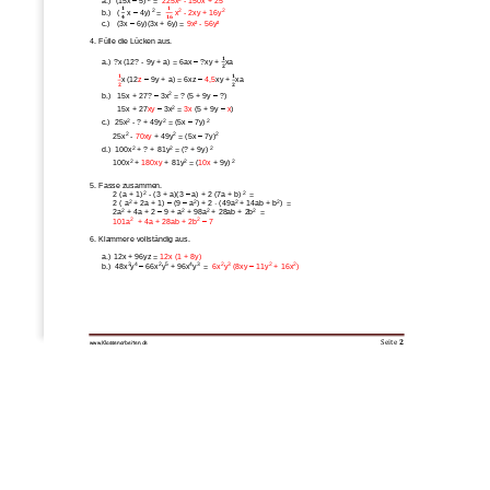
a.)
(15x 
–
5)
= 
225x
-
150
x
+ 25
𝟏
𝟏
2
2
2
b.)  
(
x 
–
4y)
=  
x
-
2xy + 16y
𝟒
𝟏𝟔
c.)  
(3x 
–
6y)(3x + 6y) = 
9
x² 
-
56
y²
4. 
Fülle die Lücken aus.
𝟏
a.)
?x (12? 
-
9y + a) = 6ax 
–
?xy + 
xa
𝟐
𝟏
𝟏
x (12
z
–
9y + a) = 6xz 
–
4,5
xy + 
xa
𝟐
𝟐
2
b.) 
15x + 27? 
–
3x
= ? (5 + 9y 
–
?) 
2
15x + 27
xy
–
3x
= 
3x
(5 + 9y 
–
x
)
2
2
2
c.)  
25x
-
? + 49y
= (5x 
–
7y)
2
2
2
25x
-
70xy
+ 49y
= (5x 
–
7y)
2
2
2
d.) 
100x
+ ? + 81y
= (? + 9y)
2
2
2
100x
+ 
180xy
+ 81y
= (
10x
+ 9y)
5. 
Fasse zusammen.
2
2 
2 (a + 1)
-
(3 + a)(3 
–
a) + 2 (7a + b)
= 
2
2
2
2
2 ( a
+ 2a + 1) 
–
(9 
–
a
) + 2
·
(
49
a
+ 
14
ab + b
)  
=
2
2
2
2
2a
+ 4a + 2 
–
9 + a
+ 98a
+ 28ab + 2b
=
2
2
101a
+ 4a 
+ 28ab 
+ 2b
–
7
6. 
Klammer
e
vollständig aus.
a.)
12x + 96yz = 
12x (1 + 8y)
3
4
2
5
4
3
2
3
2
2
b.) 
48x
y
–
66x
y
+ 96x
y
=
6x
y
(8xy 
–
11y
+ 16x
)
Seite
2
www.Klassenarbeiten
.de