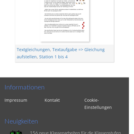
Textgleichungen
,
Textaufgabe => Gleichung
aufstellen
,
Station 1 bis 4
Informationen
Impressum
Kontakt
Cookie-
Einstellungen
Neuigkeiten
156 neue Klassenarbeiten für die Klassenstufen