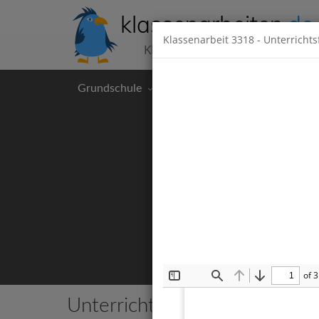
klassenarbeiten
.de
Klassenarbeit
3318
- Unterricht
Klassenarbeiten kostenlos
Grundschule
Hauptschule
Realschul
of 3
Toggle
Find
Previous
Next
Sidebar
Unterrichtsfach Chemie
Alle 