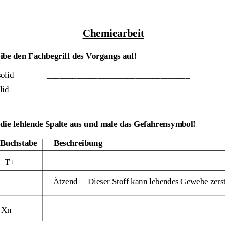
Chemiearbeit 
htsfach Chemie
ibe den Fachbegriff des Vorgangs auf!
Klassenarbeit 3318
olid                __________________________________              
olid                 __________________________________             
 die fehlende Spalte aus 
und male das Gefahrensymbol!
Buchstabe  
Beschreibung
T+
Ätzend     Dieser Stoff kann lebendes Gewebe zers
rensymbole
,
Xn
imentieren
,