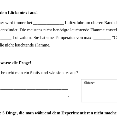
chsprotokoll
,
gatszustände
 den Lückentext aus!
er wird immer bei ______________ Luftzufuhr am ober
en Rand d
entzündet. Die meistens nicht benötigte leuchtende Flamme entsteh
____ Luftzufuhr. Sie hat eine Temperatur von max. ________ °C 
die nicht leuchtende Flamme.
worte die Frage!
 braucht man ein Stativ und wie sieht es aus?
________________________________
Skizze: 
________________________________
________________________________.
Neuigkeiten
 5 
Dinge
, die man während dem Experimentieren nicht machen
156 neue Klassenarbeiten für die