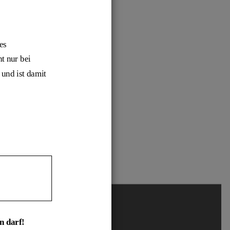
es 
t nur bei 
und ist damit 
 darf! 