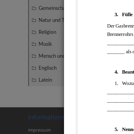
Versu
Gemeinschaftskunde
4
Aggre
3.
Fülle
Natur und Technik
4
Der Gasbrenn
Religion
3
Brennerrohrs 
____________
Musik
2
_______ als 
Mensch und Umwelt
2
Englisch
2
4.
Beant
Latein
1
1.
Wo
zu
__________
__________
__________
Informationen
5.
Nenne
Impressum
Kontakt
Cookie-