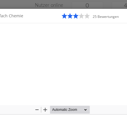
Nutzer online
0
sfach Chemie
25
Bewertung
en
Klassenarbeiten
Online
e
Gymnasium
Gesamtschule
Material
Zoom
Zoom
Out
In
Startseite
Realschule
Klassenarbeiten