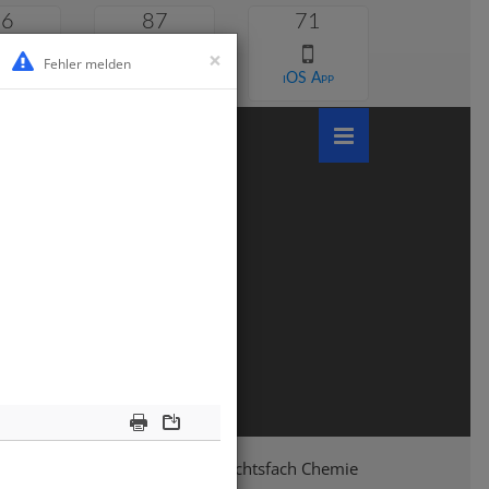
46
87
71
×
Fehler melden
 lernen
Android App
iOS App
Print
Download
Klasse 7
Chemie
Unterrichtsfach Chemie