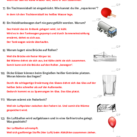
___
/
2P
7)
Ein Tischtennisball ist eingedrückt. Wie kannst du ihn „reparieren“?
In dem ich den Tischtennisball ins heißes Wasser lege.
___
/
2P
8)
Ein Heizöltankwagen darf nie ganz gefüllt werden. Warum?
Das Heizöl das im Erdtank gelagert wird, ist kühl.
Wird es in den Tankwagen gepumpt und durch Sonneneinstrahlung
erwärmt, dehnt es sich aus.
Der Tankwagen würde überlaufen.
___
/
2P
9)
Warum lagert eine Brücke auf Rollen?
Weil die Brücke ein fester Körper ist.
Bei Wärme dehnt sie sich aus, bei Kälte zieht sie sich zusammen.
Somit kann sich die Brücke auf den Rollen „bewegen“.
___
/
2P
10)
Dicke Gläser können beim Eingießen heißer Getränke platzen.
Woran könnte das liegen?
Durch die schlagartige Erwärmung des Glases dehnt sich das Glas auf der
heißen Seite schneller als auf der Außenseite.
Dadurch kommt es zu Spannungen im Glas. Das Glas platzt.
___
/
2P
11)
Warum wärmt ein Federbett?
Weil ein Luftpolster zwischen den Federn ist. Und somit die Wärme
gespeichert wird.
___
/
2P
12)
Ein Luftballon wird aufgeblasen und in eine Gefriertruhe gelegt.
Was geschieht?
Der Luftballon schrumpft.
Weil sich gasförmige Stoffe (hier Luft) beim Abkühlen zusammen ziehen.
___
/
2P