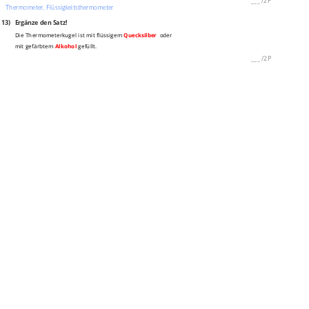
Thermometer, Flüssigkeitsthermometer
13)
Ergänze den Satz!
Die Thermometerkugel ist mit flüssigem
Quecksilber
oder
mit gefärbtem
Alkohol
gefüllt.
___
/
2P