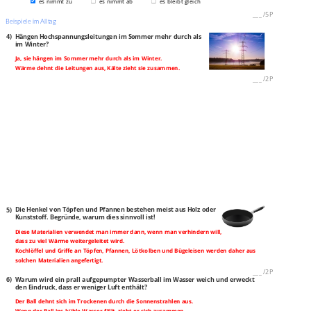
es nimmt zu
es nimmt ab
es bleibt gleich
___
/
5P
Beispiele im Alltag
4)
Hängen Hochspannungsleitungen im Sommer mehr durch als
im Winter?
Ja, sie hängen im Sommer mehr durch als im Winter.
Wärme dehnt die Leitungen aus, Kälte zieht sie zusammen.
___
/
2P
5)
Die Henkel von Töpfen und Pfannen bestehen meist aus Holz oder
Kunststoff. Begründe, warum dies sinnvoll ist!
Diese Materialien verwendet man immer dann, wenn man verhindern will,
dass zu viel Wärme weitergeleitet wird.
Kochlöffel und Griffe an Töpfen, Pfannen, Lötkolben und Bügeleisen werden daher aus
solchen Materialien angefertigt.
___
/
2P
6)
Warum wird ein prall aufgepumpter Wasserball im Wasser weich und erweckt
den Eindruck, dass er weniger Luft enthält?
Der Ball dehnt sich im Trockenen durch die Sonnenstrahlen aus.
Wenn der Ball ins kühle Wasser fällt, zieht er sich zusammen.