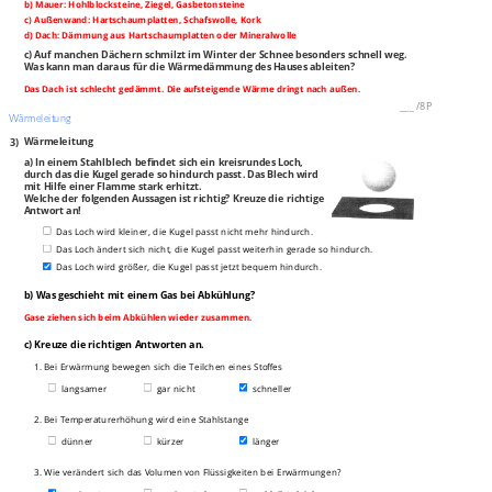
b) Mauer: Hohlblocksteine, Ziegel, Gasbetonsteine
c) Außenwand: Hartschaumplatten, Schafswolle, Kork
d) Dach: Dämmung aus Hartschaumplatten oder Mineralwolle
c) Auf manchen Dächern schmilzt im Winter der Schnee besonders schnell weg.
Was kann man daraus für die Wärmedämmung des Hauses ableiten?
Das Dach ist schlecht gedämmt. Die aufsteigende Wärme dringt nach außen.
___
/
8P
Wärmeleitung
3)
Wärmeleitung
a) In einem Stahlblech befindet sich ein kreisrundes Loch,
durch das die Kugel gerade so hindurch passt. Das Blech wird
mit Hilfe einer Flamme stark erhitzt.
Welche der folgenden Aussagen ist richtig? Kreuze die richtige
Antwort an!
Das Loch wird kleiner, die Kugel passt nicht mehr hindurch.
Das Loch ändert sich nicht, die Kugel passt weiterhin gerade so hindurch.
Das Loch wird größer, die Kugel passt jetzt bequem hindurch.
b) Was geschieht mit einem Gas bei Abkühlung?
Gase ziehen sich beim Abkühlen wieder zusammen.
c) Kreuze die richtigen Antworten an.
1. Bei Erwärmung bewegen sich die Teilchen eines Stoffes
langsamer
gar nicht
schneller
2. Bei Temperaturerhöhung wird eine Stahlstange
dünner
kürzer
länger
3. Wie verändert sich das Volumen von Flüssigkeiten bei Erwärmungen?