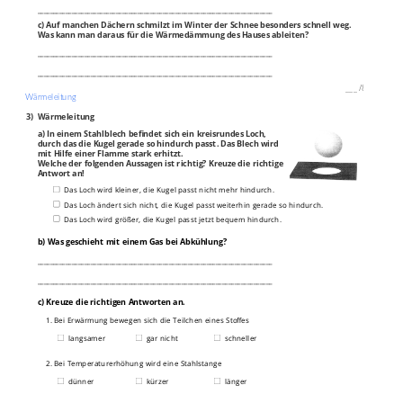
___________________________________________________________________________
c) Auf manchen Dächern schmilzt im Winter der Schnee besonders schnell weg.
Was kann man daraus für die Wärmedämmung des Hauses ableiten?
___________________________________________________________________________
___________________________________________________________________________
___
/
8P
Wärmeleitung
3)
Wärmeleitung
a) In einem Stahlblech befindet sich ein kreisrundes Loch,
durch das die Kugel gerade so hindurch passt. Das Blech wird
mit Hilfe einer Flamme stark erhitzt.
Welche der folgenden Aussagen ist richtig? Kreuze die richtige
Antwort an!
Das Loch wird kleiner, die Kugel passt nicht mehr hindurch.
Das Loch ändert sich nicht, die Kugel passt weiterhin gerade so hindurch.
Das Loch wird größer, die Kugel passt jetzt bequem hindurch.
b) Was geschieht mit einem Gas bei Abkühlung?
___________________________________________________________________________
___________________________________________________________________________
c) Kreuze die richtigen Antworten an.
1. Bei Erwärmung bewegen sich die Teilchen eines Stoffes
langsamer
gar nicht
schneller
2. Bei Temperaturerhöhung wird eine Stahlstange
dünner
kürzer
länger