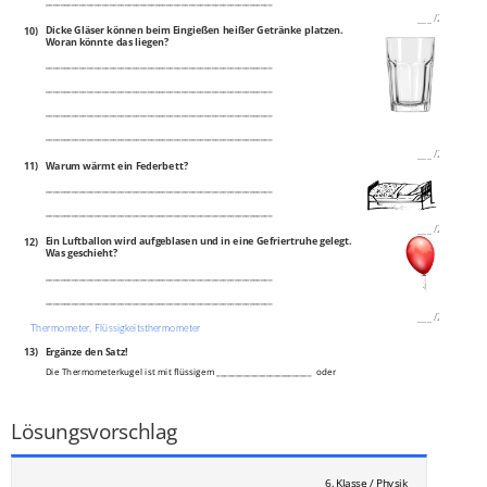
____________________________________________________________
___
/
2P
10)
Dicke Gläser können beim Eingießen heißer Getränke platzen.
Woran könnte das liegen?
____________________________________________________________
____________________________________________________________
____________________________________________________________
____________________________________________________________
___
/
2P
11)
Warum wärmt ein Federbett?
____________________________________________________________
____________________________________________________________
___
/
2P
12)
Ein Luftballon wird aufgeblasen und in eine Gefriertruhe gelegt.
Was geschieht?
____________________________________________________________
____________________________________________________________
___
/
2P
Thermometer, Flüssigkeitsthermometer
13)
Ergänze den Satz!
Die Thermometerkugel ist mit flüssigem _________________________ oder
mit gefärbtem _________________________ gefüllt.
___
/
2P
Lösungsvorschlag
6. Klasse / Physik