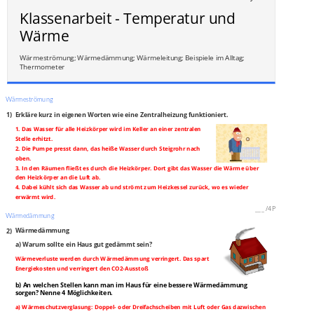
Klassenarbeit - Temperatur und
Wärme
Wärmeströmung; Wärmedämmung; Wärmeleitung; Beispiele im Alltag;
Thermometer
Wärmeströmung
1)
Erkläre kurz in eigenen Worten wie eine Zentralheizung funktioniert.
1. Das Wasser für alle Heizkörper wird im Keller an einer zentralen
Stelle erhitzt.
2. Die Pumpe presst dann, das heiße Wasser durch Steigrohr nach
oben.
3. In den Räumen fließt es durch die Heizkörper. Dort gibt das Wasser die Wärme über
den Heizkörper an die Luft ab.
4. Dabei kühlt sich das Wasser ab und strömt zum Heizkessel zurück, wo es wieder
erwärmt wird.
___
/
4P
Wärmedämmung
2)
Wärmedämmung
a) Warum sollte ein Haus gut gedämmt sein?
Wärmeverluste werden durch Wärmedämmung verringert. Das spart
Energiekosten und verringert den CO2-Ausstoß
b) An welchen Stellen kann man im Haus für eine bessere Wärmedämmung
sorgen? Nenne 4 Möglichkeiten.
a) Wärmeschutzverglasung: Doppel- oder Dreifachscheiben mit Luft oder Gas dazwischen