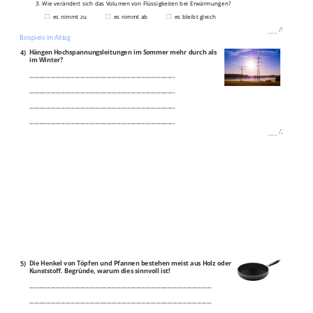
3. Wie verändert sich das Volumen von Flüssigkeiten bei Erwärmungen?
es nimmt zu
es nimmt ab
es bleibt gleich
___
/
5P
Beispiele im Alltag
4)
Hängen Hochspannungsleitungen im Sommer mehr durch als
im Winter?
____________________________________________________________
____________________________________________________________
____________________________________________________________
____________________________________________________________
___
/
2P
5)
Die Henkel von Töpfen und Pfannen bestehen meist aus Holz oder
Kunststoff. Begründe, warum dies sinnvoll ist!
___________________________________________________________________________
___________________________________________________________________________