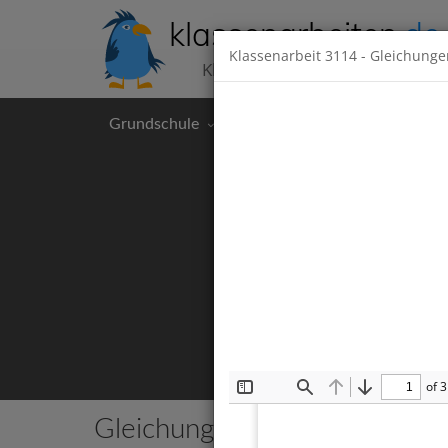
klassenarbeiten
.de
Klassenarbeit
3114
- Gleichungen
Klassenarbeiten kostenlos
Grundschule
Hauptschule
Realschul
of 3
Toggle
Find
Previous
Next
Sidebar
Gleichungen
3 Klassenarbeiten