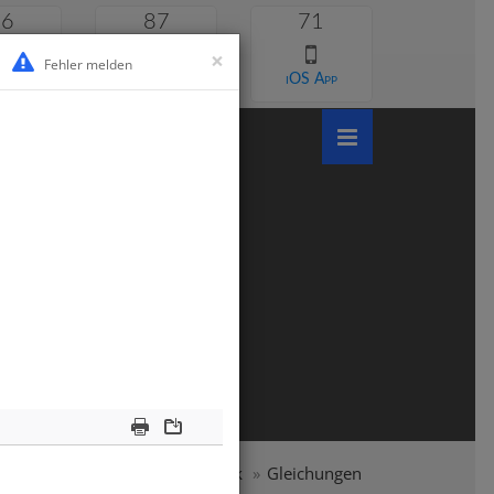
46
87
71
×
Fehler melden
 lernen
Android App
iOS App
Print
Download
schule
Klasse 6
Mathematik
Gleichungen