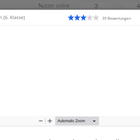
Nutzer online
3
 [6. Klasse]
39
Bewertung
en
Klassenarbeiten
Online
e
Gymnasium
Gesamtschule
Material
Zoom
Zoom
Out
In
Startseite
Real