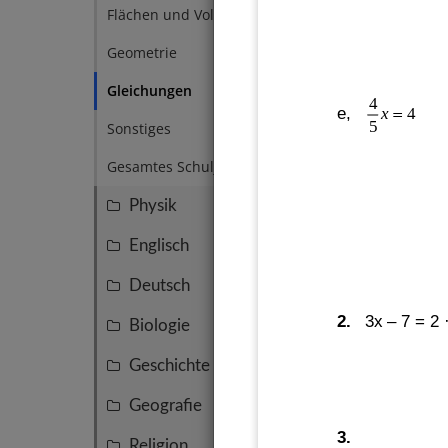
lösen
Flächen und Volumen
5
Geometrie
3
Gleichungen
3
4
=
e,   
x
45
Sonstiges
4
Gesamtes Schuljahr
3
Physik
25
Englisch
16
Deutsch
16
2.
3x – 7 = 2 ·
Biologie
15
Geschichte
14
Geografie
7
3. 
Religion
4