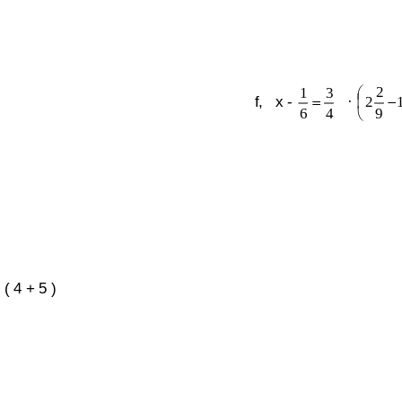
,
Terme vereinfachen
22
1
3
⎛
−
f,   x - 
=
·
6
4
⎝
 ( 4 + 5 )