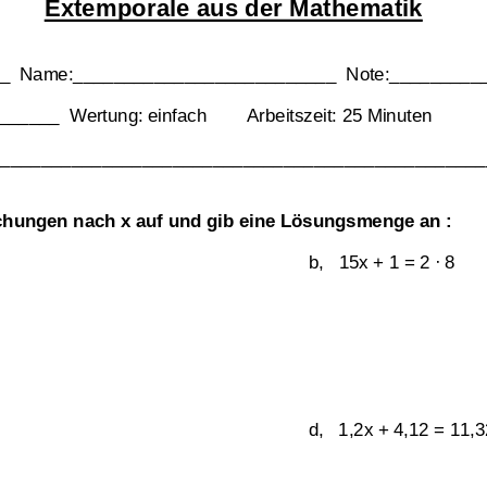
Extemporale aus der Mathematik
__  Name:__________________________  Note:__________
gen
____  Wertung: einfach        Arbeitszeit: 25 Minuten 
Übungsblatt 2953
Klassenarbeit 3114
________________________________________________
chungen nach x auf und gib eine Lösungsmenge an : 
b,   15x + 1 = 2 · 8 
 
d,   1,2x + 4,12 = 11,3
bensammlung aus
Gleichungen mit x
,
Textaufga
enarbeiten
,
Gleichungen
Bruchgleichungen