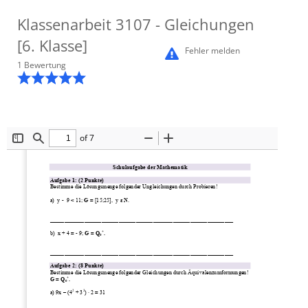
Klassenarbeit
3107
- Gleichungen
[6. Klasse]
Fehler melden
1
Bewertung
of 7
Toggle
Find
Zoom
Zoom
Sidebar
Out
In
Schulaufgabe der Mathematik
Aufgabe 1: (2 Punkte) 
Bestimme die Lösungsmenge folgender Ungleichungen durch Probieren! 
a)
y -  9 < 11; 
G
 = [15;25],  y 
ε
 N
.
________________________________________________________________ 
b)
x + 4 = - 9; 
G
 = 
Q0+.
________________________________________________________________ 
Aufgabe 2: (8 Punkte) 
Bestimme die Lösungsmenge folgender Gleichungen durch Äquivalenzumformungen! 
G = Q0+.
a) 9x – (42 + 32) · 2 = 31