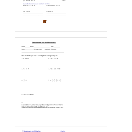
y   
10 
9 
8 
7 
6 
5 
4 
3 
2 
1
0 
  1       2        3       4        5        6       7       8        9       10     11     12     13   x 
Viel Erfolg!!! 
Seite 4 
www.Klassenarbeiten.de