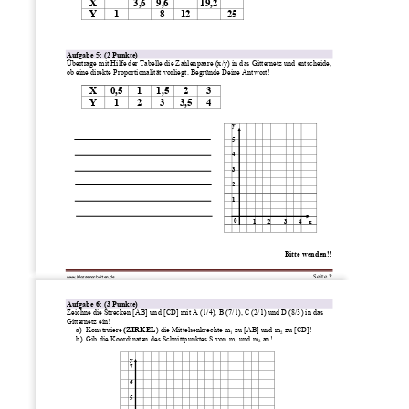
X 
3,6 
9,6 
19,2
Y 
1
8 
12 
25 
Aufgabe 5: (2 Punkte) 
Übertrage mit Hilfe der Tabelle die Zahlenpaare (x/y) in das Gitternetz und entscheide, 
ob eine direkte Proportionalität vorliegt. Begründe Deine Antwort! 
X 
0,5 
1 
1,5 
2 
3 
Y 
1 
2 
3 
3,5 
4 
y  
5     
4     
3     
2 
1
0
  1       2        3       4    x 
Bitte wenden!! 
Seite 2 
www.Klassenarbeiten.de
Aufgabe 6: (3 Punkte) 
Zeichne die Strecken [AB] und [CD] mit A (1/4), B (7/1), C (2/1) und D (8/3) in das 
Gitternetz ein! 
a)
Konstruiere
 (ZIRKEL
) die Mittelsenkrechte m1 zu [AB] und m2 zu [CD]!
b)
Gib die Koordinaten des Schnittpunktes S von m1 und m2 an!
y  
7 
6 
5 