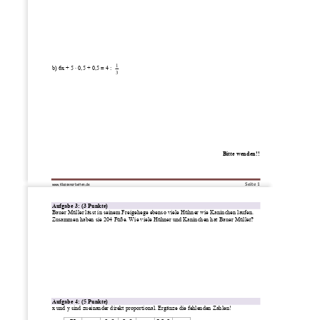
1
b) 6x + 5 · 0,5 + 0,5 = 4 :
3
Bitte wenden!! 
Seite 1 
www.Klassenarbeiten.de
Aufgabe 3: (3 Punkte) 
Bauer Müller lässt in seinem Freigehege ebenso viele Hühner wie Kaninchen laufen. 
Zusammen haben sie 204 Füße. Wie viele Hühner und Kaninchen hat Bauer Müller
? 
Aufgabe 4: (5 Punkte) 
x und y sind zueinander direkt proportional. Ergänze die fehlenden Zahlen! 