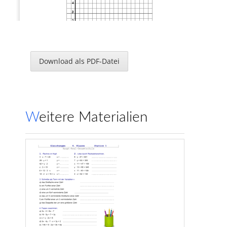
4 
3 
2 
1
0
  1       2        3       4        5        6       7       8      x 
Aufgabe 7: (4 Punkte) 
Download als PDF-Datei
Der Kreis mit M (6/3) und dem Radius r  = 2,5 cm wird durch Achsenspiegelung auf 
den Kreis k’ mit dem Mittelpunkt M’ (3/2) abgebildet. 
a)
Trage k und k’ in das Gitternetz ein!
b)
Zeichne die Spiegelachse s ein!
c)
Markiere alle Fixpunkte von k farbig (nicht rot) ein!
y 
6 
5 
4 
Weitere Materialien
3 
2 
1
0   
  1       2        3       4        5        6       7       8        9    x 
Seite 3 
www.Klassenarbeiten.de
Aufgabe 8: (5 Punkte)
Das Quadrat ABCD wird durch eine Achsenspiegelung auf das Quadrat A’ D’ C’ B’ 
abgebildet. Gegeben sind die Punkte A(2/5), B (6/2) und C’ (5/6).  
a)
Zeichne die fehlenden Punkte C und D der Urfigur in das Koordinatensystem
ein, und gib deren Koordinaten an! 
b)
Ermittle die Lage der Spiegelachse s und zeichne diese ein.
c)
Zeichne die Bildfigur d in das Koordinatensystem ein.