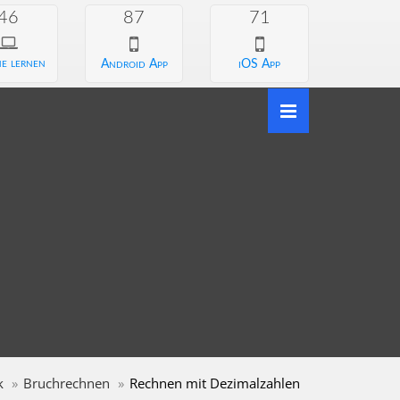
46
87
71
e lernen
Android App
iOS App
k
Bruchrechnen
Rechnen mit Dezimalzahlen