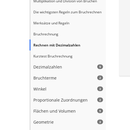
Multiplikation und Division von Brüchen
Die wichtigsten Regeln zum Bruchrechnen
Merksätze und Regeln
Bruchrechnung
Rechnen mit Dezimalzahlen
Kurztest Bruchrechnung
Dezimalzahlen
5
Bruchterme
2
Winkel
3
Proportionale Zuordnungen
2
Flächen und Volumen
5
Geometrie
3