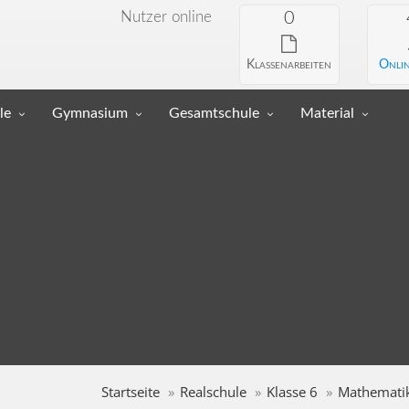
Nutzer online
0
Klassenarbeiten
Onlin
le
Gymnasium
Gesamtschule
Material
Startseite
Realschule
Klasse 6
Mathemati