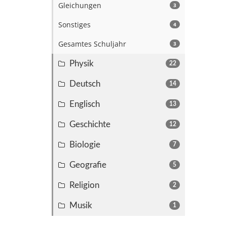
Gleichungen
3
Sonstiges
4
Gesamtes Schuljahr
3
Physik
22
Deutsch
14
Englisch
13
Geschichte
12
Biologie
7
Geografie
5
Religion
2
Musik
1