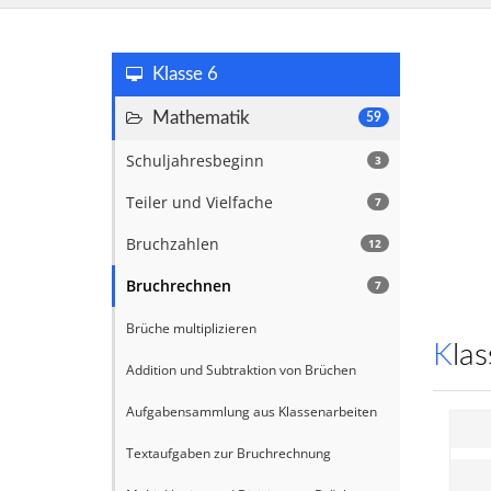
Klasse 6
Mathematik
59
Schuljahresbeginn
3
Teiler und Vielfache
7
Bruchzahlen
12
Bruchrechnen
7
Brüche multiplizieren
Kl
Addition und Subtraktion von Brüchen
Aufgabensammlung aus Klassenarbeiten
Textaufgaben zur Bruchrechnung