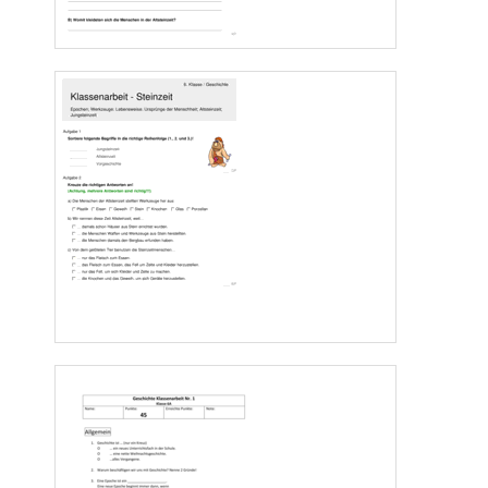
3.
Von wann bis wann dauerte die Jungsteinzeit in Europa?
___________________________________________________________
4.
Vergleiche das Leben in der Altsteinzeit und der Jungsteinzeit hinsichtlich: 
Nahrungserwer
b, Unterkunft, Kleidung und Religion/ Kultur
Altsteinzeit
Jungsteinzeit
Nahrungserwerb:
Unterkunft:
Kleidung:
Religion/ Kultur
5.
Nenne 4 neue Erfindungen der Jungsteinzeit:
6.
Warum vermuten wir, dass die Menschen der Steinzeit an Naturgötter glaubt
en?
4