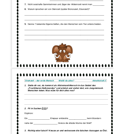
7.
Nicht sesshafte Samml
erinnen und Jäger der Altsteinzeit nennt man __________
8.
Warum sprechen wir von Steinzeit (später Bronzezeit, Eisenzeit)?
___________________________________________________________________
________________________________________________________________
___
9.
Nenne 7 bekannte Eigenschaften, die den Menschen vom Tier unterscheiden.
___________________________________________________________________
___________________________________________________________________
_______________________________________
____________________________
1
Steinzeit 
–
der erste Mensch        Weißt du alles?
Arbeitsblatt 2
1.
Stelle dir vor, du kommst als Altsteinzeit
-
Mensch in das Gebiet des 
„Fruchtbaren Halbmondes“ und erlebst und siehst dort, wie Jungsteinzeit
-
Menschen 
leben. Was wäre für dich alles neu?
2.
Fit in Sachen 
ÖTZI
?
Ergänze:
Ein __________________ Ehepaar entdeckte _______________ beim Wandern 
nahe der ____________________ Grenze die älteste Mumie der Welt?
3.
Richtig oder falsch? Kreuze an und verbesser
e die falschen Aussagen zu Ötzi.