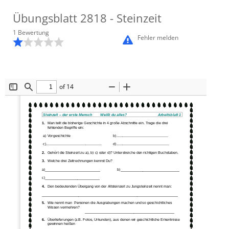
Übungsblatt
2818
- Steinzeit
1
Bewertung
Fehler melden
of 14
Toggle
Find
Zoom
Zoom
Sidebar
Out
In
Steinzeit 
–
der erste Mensch        Weißt du alles?
Arbeitsblatt 1
1.
Man teilt die bisherige Geschichte in 4 große Abschnitte ein. Trage die drei 
fehlenden Begriffe ein: 
a) Vorgeschichte
b)...................................................
c).........
..............................................
d)....................................................
2.
Gehört die Steinzeit zu a), b) c) oder d)? Unterstreiche den richtigen Buchstaben.
3.
Welche drei Zeitrechnungen kennst Du?
a)___________________________
b)_____________________________
c)___________________________
4.
Den bedeutenden Übergang von der Altsteinzeit zu Jungsteinzeit nennt man:
___________________________________________________________________
5.
Wie nennt man  Personen die Ausgrabungen mache
n und so geschichtliches 
Wissen vermehren? 
____________________________________________
6.
Überlieferungen (z.B. Fotos, Urkunden), aus denen wir geschichtliche Erkentnisse 
gewinnen heißen 
_____________________________________________