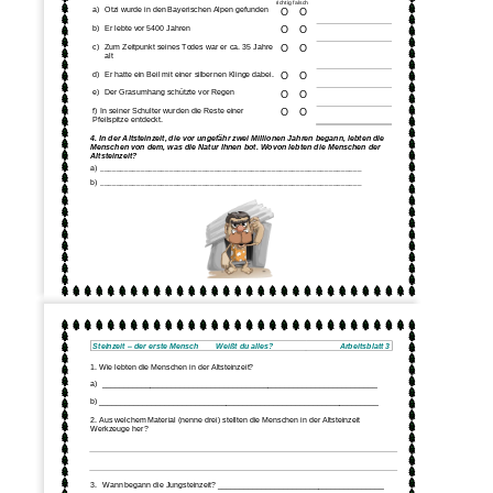
richtig falsch
a)
Ötzi wurde in den Bayerischen Alpen gefunden
O
O
b)
Er lebte vor 5400 Jahren
O
O
c)
Zum Zeitpunkt seines Todes war er ca. 35 Jahre 
O
O
alt
d)
Er hatte ein Beil mit einer silbernen Klinge dabei.
O
O
e)
Der Gr
asumhang schützte vor Regen
O
O
f) In seiner Schulter wurden die Reste einer 
O
O
Pfeilspitze entdeckt.
4. In der Altsteinzeit, die vor ungefähr zwei Millionen Jahren begann, lebten die 
Menschen von dem, was die Natur Ihnen bot. Wovon lebten die Mensc
hen der 
Altsteinzeit?
a) ________________________________________________________________
b) ________________________________________________________________
2
Steinzeit 
–
der erste Mensch        Weißt du alles?
Arbeitsblatt 3
1. Wie lebten die Mensche
n in der Altsteinzeit?
a)
_______________________________________________________________
b) ________________________________________________________________
2. Aus welchem Material (nenne drei) stellten die Menschen in der Altsteinzeit 
Werkzeuge her?
3.
Wann begann die Jungsteinzeit? ______________________________________