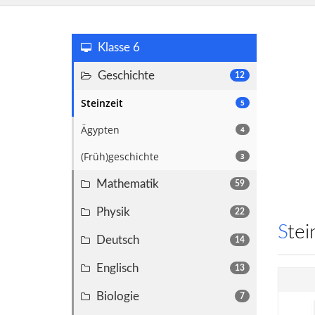
Klasse 6
Geschichte
12
Steinzeit
5
Ägypten
4
(Früh)geschichte
3
Mathematik
59
Physik
22
Ste
Deutsch
14
Englisch
13
Biologie
7