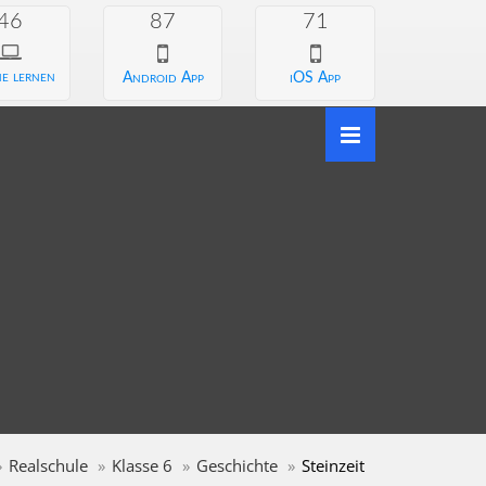
46
87
71
e lernen
Android App
iOS App
Realschule
Klasse 6
Geschichte
Steinzeit