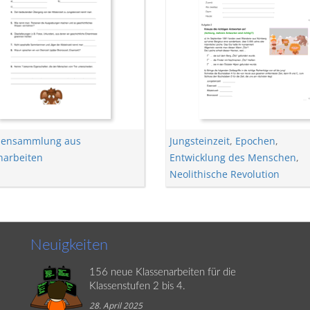
bensammlung aus
Jungsteinzeit
,
Epochen
,
narbeiten
Entwicklung des Menschen
,
Neolithische Revolution
Neuigkeiten
156 neue Klassenarbeiten für die
Klassenstufen 2 bis 4.
28. April 2025