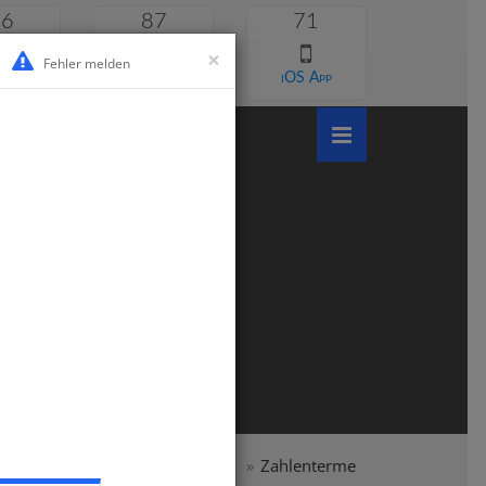
46
87
71
×
Fehler melden
 lernen
Android App
iOS App
chule
Klasse 5
Mathematik
Zahlenterme