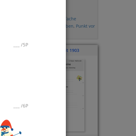
Kommutativgesetz
,
Distributivgesestz
,
en
,
Assoziativgesetz
,
Einfache
Potenzen
,
Sachaufgaben
,
Punkt vor
Strich
___
/
5P
Klassenarbeit 1903
___
/
6P