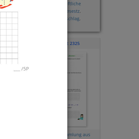
Rechengesetze
,
Schriftliche
Division
,
Distributivgesestz
,
ache
Sachaufgaben
,
Überschlag
,
Quadratzahlen
n
,
Übungsblatt 2325
___
/
5P
Terme
,
Aufgabensammlung aus