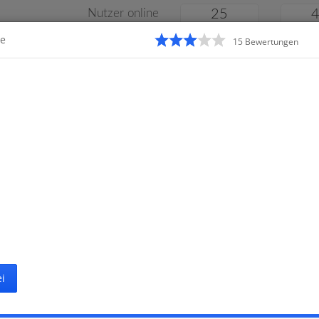
Nutzer online
25
me
15
Bewertung
en
Klassenarbeiten
Online
e
Gymnasium
Gesamtschule
Material
i
Startseite
Reals