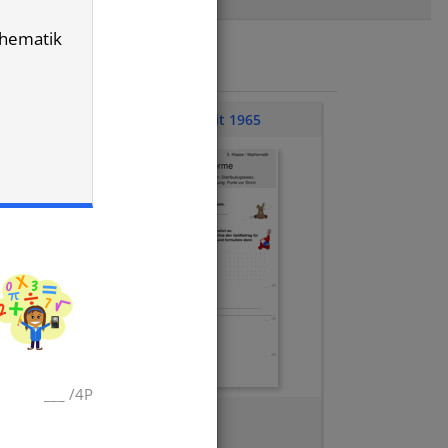
thematik
Klassenarbeit 1965
___
/
4P
Term aufstellen
,
Klammerrechnung
,