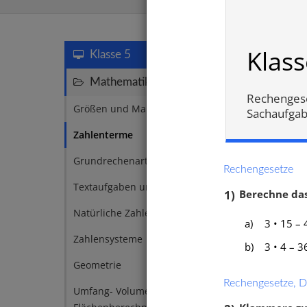
Zahlente
Klass
Klasse 5
Mathematik
120
Rechengeset
Größen und Maßeinheiten
12
Sachaufgab
Zahlenterme
11
Grundrechenarten
10
Rechengesetze
Textaufgaben und Zweisatz
10
1)
Berechne das
Natürliche Zahlen
9
a)
3 • 15 – 
Zahlensysteme
9
b)
3 • 4 – 3
Geometrie
5
Term 
Rechengesetze, Di
Umfang- Volumen- und
4
Poten