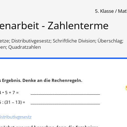
5. Klasse / Ma
rme
enarbeit - Zahlenterme
Klassenarbeit 2022
Klassenarbeit 1916
ze; Distributivgesestz; Schriftliche Division; Überschlag;
en; Quadratzahlen
 Ergebnis. Denke an die Rechenregeln.
4 • 5 + 7 =
___________________________________
6 : (31 – 13) =
___________________________________
aufstellen
,
Potenzen
,
Term aufstellen
,
stributivgesestz
zschreibweise
,
Runden
,
Klammerrechnung
,
Potenzen
,