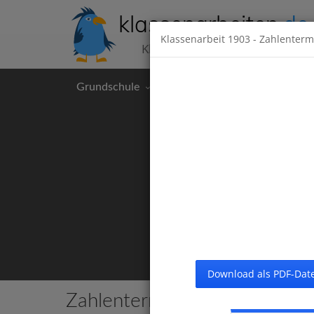
klassenarbeiten
.de
Klassenarbeit
1903
- Zahlenter
Klassenarbeiten kostenlos
Grundschule
Hauptschule
Realschul
Download als PDF-Date
Zahlenterme
11 Klassenarbeiten