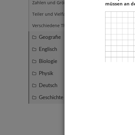
Zahlen und Größen
1
müssen an de
Teiler und Vielfache
1
Verschiedene Themen
5
Geografie
47
Englisch
36
Biologie
30
Physik
25
Deutsch
13
Geschichte
12