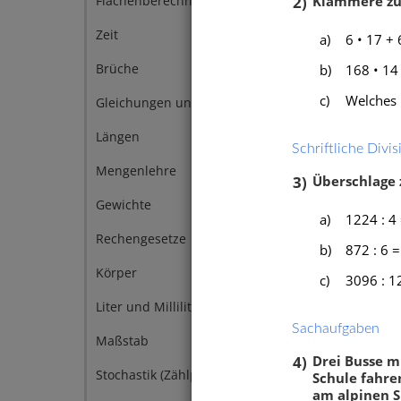
2)
Klammere zun
Flächenberechnung
Mathe
Ungle
Zeit
4
a)
6 • 17 + 
Einfa
Brüche
b)
168 • 14 
3
c)
Welches 
Gleichungen und Terme
3
Längen
3
Schriftliche Divi
Mengenlehre
3
3)
Überschlage z
Gewichte
2
a)
1224 : 4
Rechengesetze
2
b)
872 : 6 =
Körper
1
c)
3096 : 1
Liter und Milliliter
1
Sachaufgaben
Maßstab
1
4)
Drei Busse m
Stochastik (Zählprinzip)
1
Schule fahre
am alpinen S