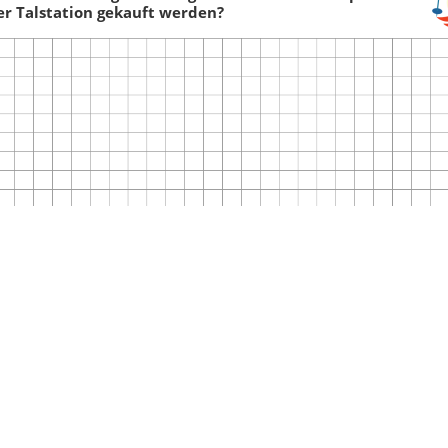
r Talstation gekauft werden?
Term aufstellen
,
Klammerrechnung
,
Term
berechnen
,
Teilermenge
,
Einf
Potenzen
,
Punkt vor Strich
,
Klammer zuerst
,
Teilermenge
Vielfachmenge
,
Teilbarkeit