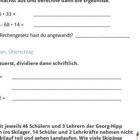
ächst aus und berechne dann die Ergebnisse.
matische Fachbegriffe
,
Rechengesetze
,
ichungen
,
Rechenausdrücke
,
Potenzschreibweise
,
6 • 33 =
___________________________________
che Gleichungen
Sachaufgaben
,
x-Berechnung
– 68 • 14 =
___________________________________
Schriftlich subtrahieren
Rechengesetz hast du angewandt? _________________________
Klassenarbeit 2008
sion, Überschlag
uerst, dividiere dann schriftlich.
 =
__________________________________________________
__________________________________________________
2 =
__________________________________________________
it jeweils 46 Schülern und 3 Lehrern der Georg-Hipp
n ins Skilager. 14 Schüler und 2 Lehrkräfte nehmen nicht
kilauf teil und gehen Langlaufen. Wie viele Skipässe