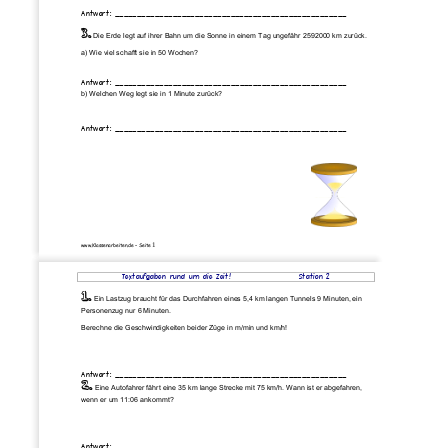
Antwort: ____________________________________________________ 
3.
Die Erde legt auf ihrer Bahn um die Sonne in einem Tag ungefähr 2592000 km zurück.
a) Wie viel schafft sie in 50 Wochen?
Antwort: ____________________________________________________ 
b) Welchen Weg legt sie in 1 Minute zurück?
Antwort: ____________________________________________________ 
1 
www.Klassenarbeiten.de – Seite 
Textaufgaben rund um die Zeit!
Station 2 
1.
Ein Lastzug braucht für das Durchfahren eines 5,4 km langen Tunnels 9 Minuten, ein
Personenzug nur 6 Minuten.  
Berechne die Geschwindigkeiten beider Züge in m/min und km/h! 
Antwort: ____________________________________________________ 
2.
Eine Autofahrer fährt eine 35 km lange Strecke mit 75 km/h. Wann ist er abgefahren,
wenn er um 11:06 ankommt? 
Antwort: ____________________________________________________ 