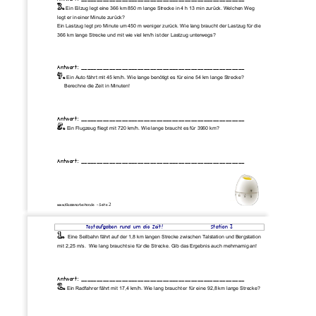
3.
Ein Eilzug legt eine 366 km 850 m lange Strecke in 4 h 13 min zurück. Welchen Weg
legt er in einer Minute zurück? 
Ein Lastzug legt pro Minute um 450 m weniger zurück. Wie lang braucht der Lastzug für die 
366 km lange Strecke und mit wie viel km/h ist der Lastzug unterwegs? 
Antwort: ____________________________________________________ 
4.
Ein Auto fährt mit 45 km/h. Wie lange benötigt es für eine 54 km lange Strecke?
     Berechne die Zeit in Minuten! 
Antwort: ____________________________________________________ 
5.
Ein Flugzeug fliegt mit 720 km/h. Wie lange braucht es für 3960 km?
Antwort: ____________________________________________________ 
2 
www.Klassenarbeiten.de  – Seite 
Textaufgaben rund um die Zeit!
Station 3 
1.
Eine Seilbahn fährt auf der 1,8 km langen Strecke zwischen Talstation und Bergstation
mit 2,25 m/s.  Wie lang braucht sie für die Strecke. Gib das Ergebnis auch mehrnamig an! 
Antwort: ____________________________________________________ 
2.
Ein Radfahrer fährt mit 17,4 km/h. Wie lang braucht er für eine 92,8 km lange Strecke?