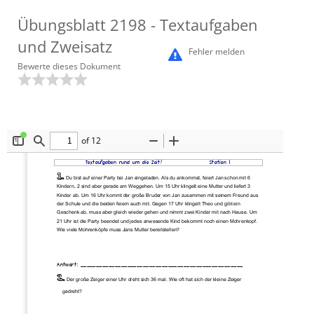
Übungsblatt
2198
- Textaufgaben
und Zweisatz
Fehler melden
Bewerte dieses Dokument
of 12
Toggle
Find
Zoom
Zoom
Sidebar
Out
In
Textaufgaben rund um die Zeit!
Station 1 
1.
Du bist auf einer Party bei Jan eingeladen. Als du ankommst, feiert Jan schon mit 6
Kindern, 2 sind aber gerade am Weggehen. Um 15 Uhr klingelt eine Mutter und liefert 3 
Kinder ab. Um 16 Uhr kommt der große Bruder von Jan zusammen mit seinem Freund aus 
der Schule und die beiden feiern auch mit. Gegen 17 Uhr klingelt Theo und gibt ein 
Geschenk ab, muss aber gleich wieder gehen und nimmt zwei Kinder mit nach Hause. Um 
21 Uhr ist die Party beendet und jedes anwesende Kind bekommt noch einen Mohrenkopf. 
Wie viele Mohrenköpfe muss Jans Mutter bereitstellen? 
Antwort: ____________________________________________________ 
2.
Der große Zeiger einer Uhr dreht sich 36 mal. Wie oft hat sich der kleine Zeiger
    gedreht?    