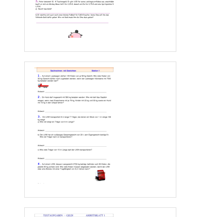
2.
Max fährt mit dem Moped um 8:30 von Ried nach Bad Ischl mit 42 km/h weg.
Um 10.00 ist er noch 17 km von Bad Ischl entfernt. Berechne die Entfernung Ried -
Bad Ischl!
Antwort: ____________________________________________________ 
3.
In Österreich darf auf Autobahnen höchstens 130 km/h schnell gefahren werden.
Wie viel km/min und m/s sind das? Runde auf Hundertstel!
Antwort: ____________________________________________________ 
4.
Die Wiener U- Bahn legt eine 18 km lange Strecke in 32 Minuten zurück.
Wie viel km/min und km/h sind dies?
Antwort: ____________________________________________________ 
5.
In 25 Minuten legt ein Personenauto 23 km 750 m zurück.
Ein LKW legt in der Minute um 475 m weniger als das Personenauto zurück.
Wie lange braucht der LKW für die 23 km 750 m und wann kommt er an wenn er um
          8:15 wegfährt?  
 Anleitung: Berechne zuerst wie viele Meter das Personenauto in der Minute zurücklegt! 
Antwort: ____________________________________________________ 
4 
www.Klassenarbeiten.de  – Seite 