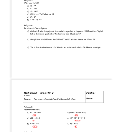
Aufgabe 3: 
Wahr oder falsch? 
a.)
11 | 77 
b.)
4  | 356 
c.)
25| 3300 
d.)
270 ist ein Vielfaches von 15 
e.)
25 = 5² 
f.)
4 * 5² < 5 * 4² 
Aufgabe 4: 
Berechne die Textaufgaben.  
a.)
Michaels Bruder hat gejobbt. An 6 Arbeitstag
en hat er insgesamt 504€ verdient. Täglich 
hat er 8 Stunden gearbeitet. Wi
e hoch war sein Stundenlohn? 
b.)
Multipliziere die Differenz der Zahlen 
87 und 63 mit der Summe von 17 und 23. 
c.)
Tim läuft 4 Runden in 4min 32s. Wie viel ha
t er im Durchschnitt für 1 Runde benötigt? 
Mathematik – Arbeit Nr. 2  
Punkte: 
Name:         
Note: 
Thema:     Rechnen mit 
natürlichen Zahlen und Größen  
Aufgabe 1: 
Rechne vorteilhaft. 
d.)
627 + 63 +27 
d.) 1547 – (698 + 447) 
= 717
= 402
e.)
(24 + 12) : 4 
e.) 12 * 25 * 5 * 4 * 7 
= 9
= 42000
f.)
5 * 51 *20 
f.) 45 – 15 : 3 
= 5100
= 40