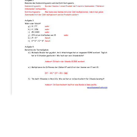
Aufgabe 2: 
Benenne das Kommutativgesetz 
und das Distributivgesetz. 
Kommutativgesetz:  
In einer Summe / einem 
Produkt darf man die Summanden / Faktoren 
miteinander vertauschen. 
Distributivgesetz:  
Man kann 
eine Summe mit einer Zahl mu
ltiplizieren, indem man jeden 
Summanden mit der Zahl multiplizi
ert und die Produkte addiert.  
Aufgabe 3: 
Wahr oder falsch? 
g.)
11 | 77 
wahr
h.)
4  | 356 
wahr
i.)
25| 3300 
wahr
j.)
270 ist ein Vielfaches von 15 
wahr
k.)
25 = 5² 
falsch
l.)
4 * 5² < 5 * 4² 
falsch
Aufgabe 4: 
Berechne die Textaufgaben.  
d.)
Michaels Bruder hat gejobbt. An 6 Arbeitstag
en hat er insgesamt 504€ verdient. Täglich 
hat er 8 Stunden gearbeitet. Wi
e hoch war sein Stundenlohn? 
Antwort: Er hat in der 
Stunde 10,50€ verdient. 
e.)
Multipliziere die Differenz der Zahlen 
87 und 63 mit der Summe von 17 und 23. 
(87 – 63) * (17 + 23) = 960
f.)
Tim läuft 4 Runden in 4min 32s. Wie viel ha
t er im Durchschnitt für 1 Runde benötigt? 
Antwort: Im Durchschnitt läuft er eine Runde in 1min und 8s. 
www.klassenarbeiten.de