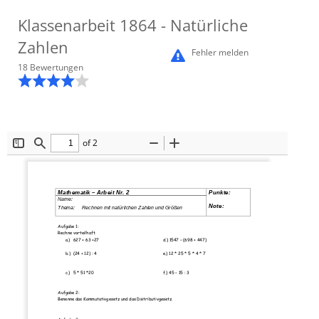
Klassenarbeit
1864
- Natürliche
Zahlen
Fehler melden
18
Bewertung
en
of 2
Toggle
Find
Zoom
Zoom
Sidebar
Out
In
Mathematik – Arbeit Nr. 2  
Punkte: 
Name:         
Note: 
Thema:     Rechnen mit 
natürlichen Zahlen und Größen  
Aufgabe 1: 
Rechne vorteilhaft. 
a.)
627 + 63 +27 
d.) 1547 – (698 + 447) 
b.)
(24 + 12) : 4 
e.) 12 * 25 * 5 * 4 * 7 
c.)
5 * 51 *20 
f.) 45 – 15 : 3 
Aufgabe 2: 
Benenne das Kommutativgesetz 
und das Distributivgesetz. 