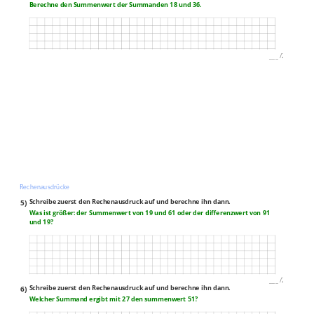
Berechne den Summenwert der Summanden 18 und 36.
___
/
2P
Rechenausdrücke
5)
Schreibe zuerst den Rechenausdruck auf und berechne ihn dann.
Was ist größer: der Summenwert von 19 und 61 oder der differenzwert von 91
und 19?
___
/
2P
6)
Schreibe zuerst den Rechenausdruck auf und berechne ihn dann.
Welcher Summand ergibt mit 27 den summenwert 51?