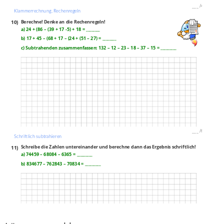
___
/
4P
Klammerrechnung, Rechenregeln
10)
Berechne! Denke an die Rechenregeln!
a) 24 + (86 – (39 + 17 -5) + 18 = ________
b) 17 + 45 – (68 + 17 – (24 + (51 – 27) = ________
c) Subtrahenden zusammenfassen: 132 – 12 – 23 – 18 – 37 – 15 = _________
___
/
6P
Schriftlich subtrahieren
11)
Schreibe die Zahlen untereinander und berechne dann das Ergebnis schriftlich!
a) 74459 – 68084 – 6365 = _________
b) 834677 – 762843 – 70834 = _________
___
/
3P