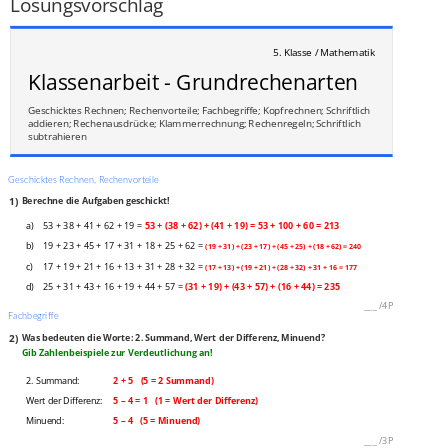
Lösungsvorschlag
5. Klasse / Mathematik
Klassenarbeit - Grundrechenarten
Geschicktes Rechnen; Rechenvorteile; Fachbegriffe; Kopfrechnen; Schriftlich
addieren; Rechenausdrücke; Klammerrechnung; Rechenregeln; Schriftlich
subtrahieren
Geschicktes Rechnen, Rechenvorteile
1)
Berechne die Aufgaben geschickt!
a)
53 + 38 + 41 + 62 + 19 =
53 + (38 + 62) + (41 + 19) = 53 + 100 + 60 = 213
19 + 23 + 45 + 17 + 31 + 18 + 25 + 62 =
b)
(19 + 31) + (23 + 17) + (45 + 25) + (18 + 62) = 240
17 + 19 + 21 + 16 + 13 + 31 + 28 + 32 =
c)
(17 + 13) + (19 + 21) + (28 + 32) + 31 + 16 = 177
d)
25 + 31 + 43 + 16 + 19 + 44 + 57 =
(31 + 19) + (43 + 57) + (16 + 44) = 235
___
/
4P
Fachbegriffe
2)
Was bedeuten die Worte: 2. Summand, Wert der Differenz, Minuend?
Gib Zahlenbeispiele zur Verdeutlichung an!
2. Summand:
2 + 5 (5 = 2 Summand)
Wert der Differenz:
5 – 4 = 1 (1 = Wert der Differenz)
Minuend:
5 – 4 (5 = Minuend)
___
/
3P