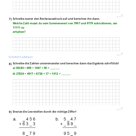
___
/
2P
7)
Schreibe zuerst den Rechenausdruck auf und berechne ihn dann.
Welche Zahl musst du vom Summenwert von 7997 und 9779 subtrahieren, um
11111 zu
erhalten?
___
/
2P
Schriftlich addieren
8)
Schreibe die Zahlen untereinander und berechne dann das Ergebnis schriftlich!
a) 39284 + 699 + 1047 + 58 = _________
b) 27836 + 4917 + 8736 + 17 + 1012 = _________
___
/
3P
9)
Ersetze die Leerstellen durch die richtige Ziffer!