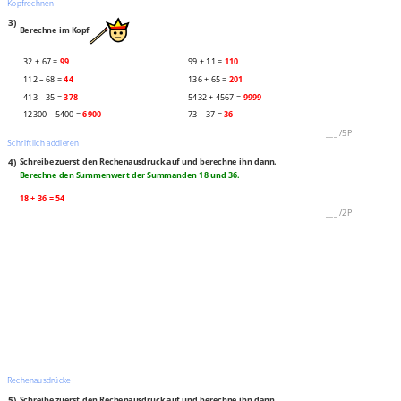
Kopfrechnen
3)
Berechne im Kopf
32 + 67 =
99
99 + 11 =
110
112 – 68 =
44
136 + 65 =
201
413 – 35 =
378
5432 + 4567 =
9999
12300 – 5400 =
6900
73 – 37 =
36
___
/
5P
Schriftlich addieren
4)
Schreibe zuerst den Rechenausdruck auf und berechne ihn dann.
Berechne den Summenwert der Summanden 18 und 36.
18 + 36 = 54
___
/
2P
Rechenausdrücke
5)
Schreibe zuerst den Rechenausdruck auf und berechne ihn dann.