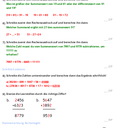
Was ist größer: der Summenwert von 19 und 61 oder der differenzwert von 91
und 19?
(19 + 61) > 91 – 19 19 + 61 = 80 91 – 19 = 72
___
/
2P
6)
Schreibe zuerst den Rechenausdruck auf und berechne ihn dann.
Welcher Summand ergibt mit 27 den summenwert 51?
27 + __ = 51 51 – 27 =24
___
/
2P
7)
Schreibe zuerst den Rechenausdruck auf und berechne ihn dann.
Welche Zahl musst du vom Summenwert von 7997 und 9779 subtrahieren, um
11111 zu
erhalten?
7997 + 9779 – 6665 = 11111
___
/
2P
Schriftlich addieren
8)
Schreibe die Zahlen untereinander und berechne dann das Ergebnis schriftlich!
a) 39284 + 699 + 1047 + 58 =
41088
b.) 27836 + 4917 + 8736 + 17 + 1012 =
42518
___
/
3P
9)
Ersetze die Leerstellen durch die richtige Ziffer!
___
/
4P
Klammerrechnung, Rechenregeln