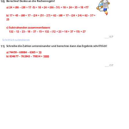
10)
Berechne! Denke an die Rechenregeln!
a) 24 + (86 – (39 + 17 -5) + 18 = 24 + (86 – 51) + 18 = 24 + 35 + 18 =77
b) 17 + 45 – (68 + 17 – (24 + (51 – 27) = 62 – (68 + 17 – (24 + 24) = 62 – 37 =
25
c) Subtrahenden zusammenfassen:
132 – 12 – 23 – 18 – 37 – 15 = 132 – (12 + 23 + 18 + 37 + 15) = 27
___
/
6P
Schriftlich subtrahieren
11)
Schreibe die Zahlen untereinander und berechne dann das Ergebnis schriftlich!
a) 74459 – 68084 – 6365 =
10
b) 834677 – 762843 – 70834 =
1000
___
/
3P