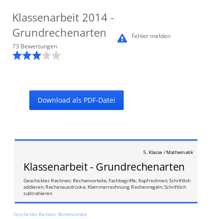
Klassenarbeit
2014
-
Grundrechenarten
Fehler melden
73
Bewertung
en
Download als PDF-Datei
5. Klasse / Mathematik
Klassenarbeit - Grundrechenarten
Geschicktes Rechnen; Rechenvorteile; Fachbegriffe; Kopfrechnen; Schriftlich
addieren; Rechenausdrücke; Klammerrechnung; Rechenregeln; Schriftlich
subtrahieren
Geschicktes Rechnen, Rechenvorteile