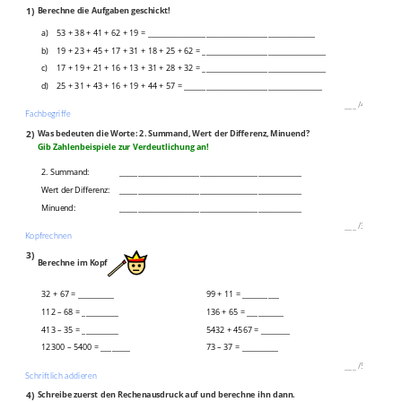
1)
Berechne die Aufgaben geschickt!
a)
53 + 38 + 41 + 62 + 19 = ______________________________________________
b)
19 + 23 + 45 + 17 + 31 + 18 + 25 + 62 = __________________________________
c)
17 + 19 + 21 + 16 + 13 + 31 + 28 + 32 = __________________________________
d)
25 + 31 + 43 + 16 + 19 + 44 + 57 = ______________________________________
___
/
4P
Fachbegriffe
2)
Was bedeuten die Worte: 2. Summand, Wert der Differenz, Minuend?
Gib Zahlenbeispiele zur Verdeutlichung an!
2. Summand:
__________________________________________________
Wert der Differenz:
__________________________________________________
Minuend:
__________________________________________________
___
/
3P
Kopfrechnen
3)
Berechne im Kopf
32 + 67 = __________
99 + 11 = __________
112 – 68 = __________
136 + 65 = __________
413 – 35 = __________
5432 + 4567 = ________
12300 – 5400 = ________
73 – 37 = __________
___
/
5P
Schriftlich addieren
4)
Schreibe zuerst den Rechenausdruck auf und berechne ihn dann.