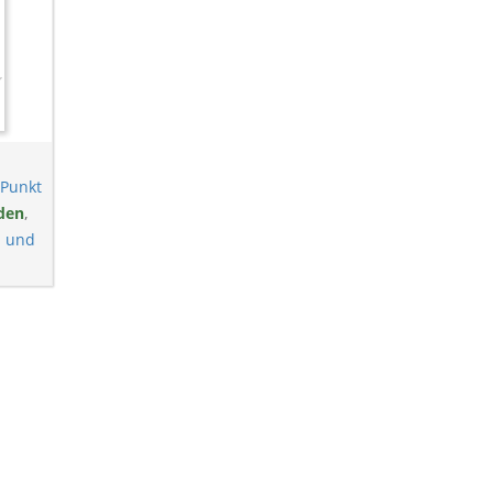
 Punkt
den
,
n und