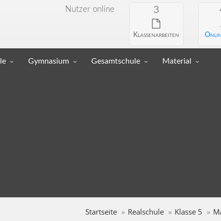
Nutzer online
3
Klassenarbeiten
Onlin
le
Gymnasium
Gesamtschule
Material
Startseite
Realschule
Klasse 5
M