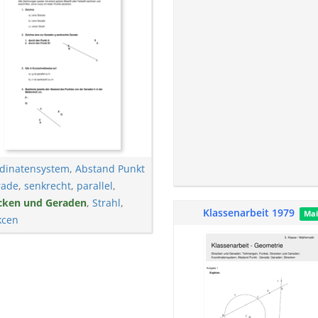
dinatensystem
,
Abstand Punkt
rade
,
senkrecht
,
parallel
,
cken und Geraden
,
Strahl
,
Klassenarbeit 1979
Ma
kcen