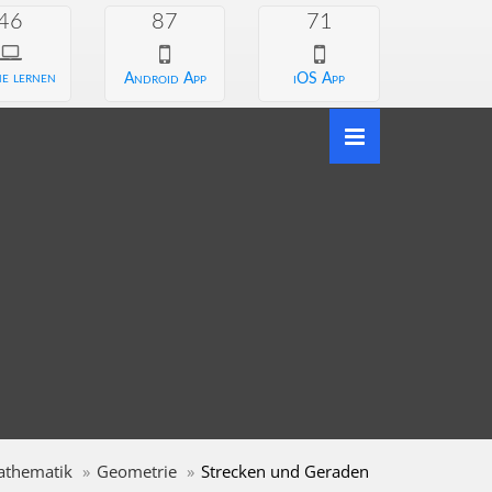
46
87
71
e lernen
Android App
iOS App
athematik
Geometrie
Strecken und Geraden