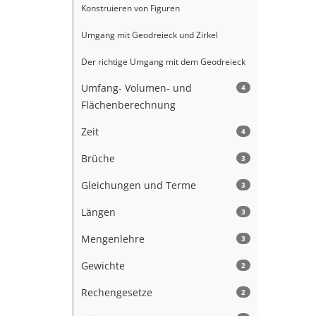
Konstruieren von Figuren
Umgang mit Geodreieck und Zirkel
Der richtige Umgang mit dem Geodreieck
Umfang- Volumen- und
4
Flächenberechnung
Zeit
4
Brüche
3
Gleichungen und Terme
3
Längen
3
Mengenlehre
3
Gewichte
2
Rechengesetze
2