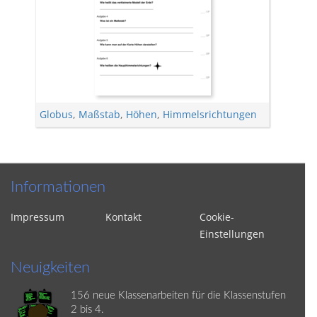
Globus
,
Maßstab
,
Höhen
,
Himmelsrichtungen
Informationen
Impressum
Kontakt
Cookie-
Einstellungen
Neuigkeiten
156 neue Klassenarbeiten für die Klassenstufen
2 bis 4.