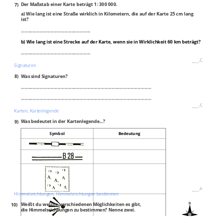
7)
Der Maßstab einer Karte beträgt 1: 300 000.
a) Wie lang ist eine Straße wirklich in Kilometern, die auf der Karte 25 cm lang
ist?
________________________________________
b) Wie lang ist eine Strecke auf der Karte, wenn sie in Wirklichkeit 60 km beträgt?
________________________________________
___
/
2P
Signaturen
8)
Was sind Signaturen?
___________________________________________________________________________
___________________________________________________________________________
___
/
2P
Karten, Kartenlegende
9)
Was bedeutet in der Kartenlegende...?
Symbol
Bedeutung
___
/
4P
Himmelsrichtungen, Himmelsrichtungen bestimmen
10)
Weißt du welche verschiedenen Möglichkeiten es gibt,
die Himmelsrichtungen zu bestimmen? Nenne zwei.
_________________________________________________________________