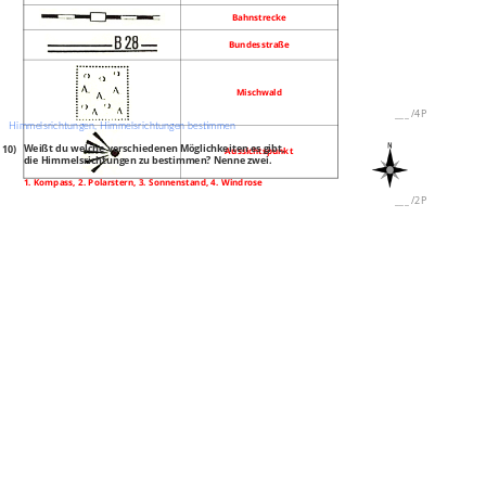
Bahnstrecke
Bundesstraße
Mischwald
___
/
4P
Himmelsrichtungen, Himmelsrichtungen bestimmen
10)
Weißt du welche verschiedenen Möglichkeiten es gibt,
Aussichtspunkt
die Himmelsrichtungen zu bestimmen? Nenne zwei.
1. Kompass, 2. Polarstern, 3. Sonnenstand, 4. Windrose
___
/
2P