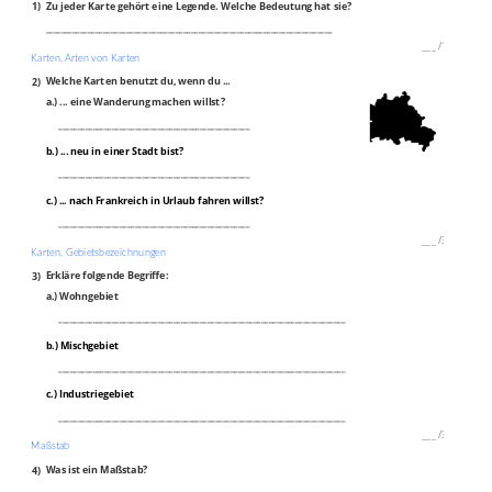
1)
Zu jeder Karte gehört eine Legende. Welche Bedeutung hat sie?
___________________________________________________________________________
___
/
1P
Karten, Arten von Karten
2)
Welche Karten benutzt du, wenn du ...
a.) ... eine Wanderung machen willst?
__________________________________________________
b.) ... neu in einer Stadt bist?
__________________________________________________
c.) ... nach Frankreich in Urlaub fahren willst?
__________________________________________________
___
/
3P
Karten, Gebietsbezeichnungen
3)
Erkläre folgende Begriffe:
a.) Wohngebiet
___________________________________________________________________________
b.) Mischgebiet
___________________________________________________________________________
c.) Industriegebiet
___________________________________________________________________________
___
/
3P
Maßstab
4)
Was ist ein Maßstab?