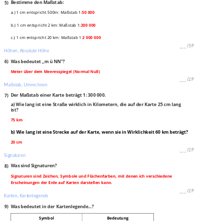
5)
Bestimme den Maßstab:
a.) 1 cm entspricht 500m: Maßstab 1:
50 000
b.) 1 cm entspricht 2 km: Maßstab 1:
200 000
c.) 1 cm entspricht 20 km: Maßstab 1:
2 000 000
___
/
3P
Höhen, Absolute Höhe
6)
Was bedeutet „m ü NN“?
Meter über dem Meeresspiegel (Normal Null)
___
/
2P
Maßstab, Umrechnen
7)
Der Maßstab einer Karte beträgt 1: 300 000.
a) Wie lang ist eine Straße wirklich in Kilometern, die auf der Karte 25 cm lang
ist?
75 km
b) Wie lang ist eine Strecke auf der Karte, wenn sie in Wirklichkeit 60 km beträgt?
20 cm
___
/
2P
Signaturen
8)
Was sind Signaturen?
Signaturen sind Zeichen, Symbole und Flächenfarben, mit denen ich verschiedene
Erscheinungen der Erde auf Karten darstellen kann.
___
/
2P
Karten, Kartenlegende
9)
Was bedeutet in der Kartenlegende...?
Symbol
Bedeutung