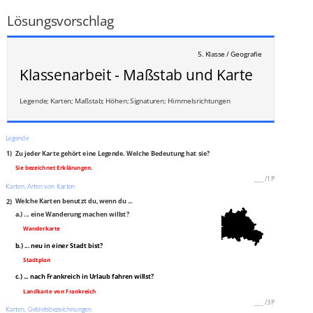
___
/
2P
Lösungsvorschlag
5. Klasse / Geografie
Klassenarbeit - Maßstab und Karte
Legende; Karten; Maßstab; Höhen; Signaturen; Himmelsrichtungen
Legende
1)
Zu jeder Karte gehört eine Legende. Welche Bedeutung hat sie?
Sie bezeichnet Erklärungen.
___
/
1P
Karten, Arten von Karten
2)
Welche Karten benutzt du, wenn du ...
a.) ... eine Wanderung machen willst?
Wanderkarte
b.) ... neu in einer Stadt bist?
Stadtplan
c.) ... nach Frankreich in Urlaub fahren willst?
Landkarte von Frankreich
___
/
3P
Karten, Gebietsbezeichnungen