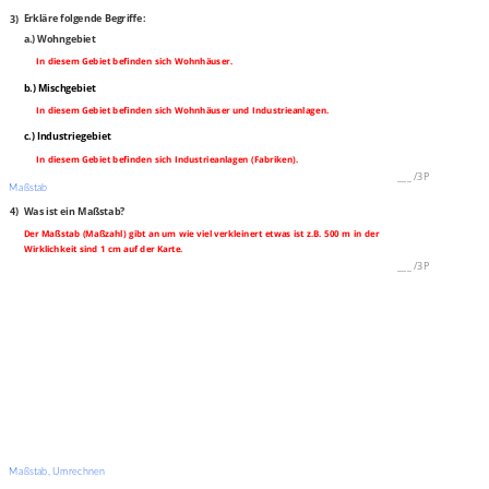
3)
Erkläre folgende Begriffe:
a.) Wohngebiet
In diesem Gebiet befinden sich Wohnhäuser.
b.) Mischgebiet
In diesem Gebiet befinden sich Wohnhäuser und Industrieanlagen.
c.) Industriegebiet
In diesem Gebiet befinden sich Industrieanlagen (Fabriken).
___
/
3P
Maßstab
4)
Was ist ein Maßstab?
Der Maßstab (Maßzahl) gibt an um wie viel verkleinert etwas ist z.B. 500 m in der
Wirklichkeit sind 1 cm auf der Karte.
___
/
3P
Maßstab, Umrechnen