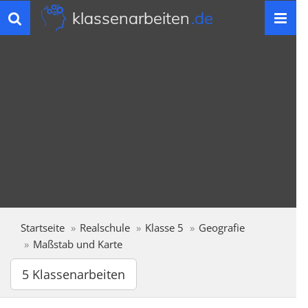
klassenarbeiten
.de
Toggle
navigation
Startseite
Realschule
Klasse 5
Geografie
Maßstab und Karte
5 Klassenarbeiten