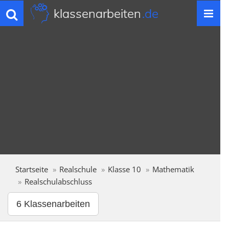
klassenarbeiten
.de
Toggle
navigation
Startseite
Realschule
Klasse 10
Mathematik
Realschulabschluss
6 Klassenarbeiten