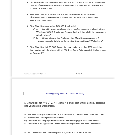
4.
Ein Kapital wächst bei einem Zinssatz von 12,3% auf 3 572,14 €. In wie viel
Jahren würde dasselbe Kapital bei einem um 5% niedrigeren Zinssatz auf
3 514,21 € anwachsen?
5.
Wie viele Jahre vergehen, bis sich ein beliebiges Kapital bei einer
jährlichen Verzinsung von 5,2% um die Hälfte seines ursprünglichen
Wertes vermehrt hat?
6.
Eine Maschinenanlage hat 165 000 € gekostet.
a)
a)     Nach 8 Jahren erscheint sie in den Büchern nur noch mit einem 
Wert von 16 519 €. Wie viel Prozent beträgt die jährliche degressive 
Abschreibung? 
b)
b)     Wie groß wäre der Buchwert der Maschinenanlage nach 8 
Jahren, wenn die jährliche degressive Abschreibung 22% betrüge? 
7.
Eine Maschine hat 68 000 € gekostet und steht jetzt bei 15% jährliche
degressiver Abschreibung mit 41 760 € zu Buch. Wie lange ist die Maschine
im Gebrauch?
www.klassenarbeiten.de
Seite 1 
Prüfungsaufgaben – Körperberechnung 
1. Ein Dreieck mit  = 850; wß = 4,5 cm; a = 4 cm rotiert um die Seite c. Berechne
das Volumen des Drehkörpers. 
2. Eine rechteckige Pyramide mit a = 8 cm und b = 6 cm hat eine Höhe von 5 cm.
a)
Zeichne ein Schrägbild der Pyramide.
b)
Berechne die Neigungswinkel der Seitenflächen gegen die Grundfläche.
c)
Berechne in der größeren Seitenfläche der Pyramide die drei Innenwinkel.
3. Ein Dreieck hat die Seitenlängen a = 2,2 cm; b = 4,1 cm; c = 5 cm.