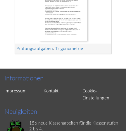
Prüfungsaufgaben
,
Trigonometrie
Informationen
Impressum
Kontakt
Cookie-
Einstellungen
Neuigkeiten
156 neue Klassenarbeiten für die Klassenstufen
2 bis 4.