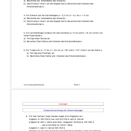
a)
Bestimme die Innenwinkel des Dreiecks.
b)
Das Dreieck rotiert um die längste Seite. Berechne das Volumen des
Rotationskörpers.
4. Ein Dreieck hat die Seitenlängen a = 2,2 cm, b = 4,1 cm; c = 5 cm.
a)
Bestimme die Innenwinkel des Dreiecks.
b)
Das Dreieck rotiert um die längste Seite. Berechne das Volumen des
Rotationskörpers.
5. Ein rechtwinkliges Dreieck mit den Katheten a = 8 cm und b = 15 cm rotiert um
seine Hypotenuse c. 
a)
Fertige eines Skizze an.
b)
Berechne Oberfläche und Volumen des Rotationskörpers.
6. Ein Trapez mit a = 9 cm, h = 3,5 cm, 
α
 = 55° und ß = 50° rotiert um die Seite a.
a)
Fertige eine Planfigur an.
b)
Bestimme Oberfläche und  Volumen des Rotationskörpers.
www.klassenarbeiten.de
Seite 2 
Lösungen 
Zinseszinsrechnung und Abschreibungen 
1. 
Für den Verkauf eines Hauses liegen drei Angebote vor: 
Angebot A: 280 000 € bar und 150 000 € nach 8 Jahren 
Angebot B: alle 2 Jahre eine Rate, insgesamt fünfmal je 100 000 € 
– die erste Rate ist sofort fällig
Angebot C: nach 4 Jahren 500 000 € 
Welches ist für den Verkäufer das günstigste Angebot, wenn ein Zinssatz 