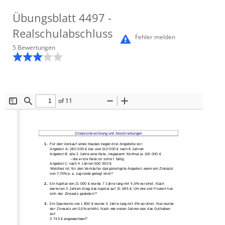
Übungsblatt
4497
-
Realschulabschluss
Fehler melden
5
Bewertung
en
of 11
Toggle
Find
Zoom
Zoom
Sidebar
Out
In
Zinseszinsrechnung und Abschreibungen 
1.
Für den Verkauf eines Hauses liegen drei Angebote vor:
Angebot A: 280 000 € bar und 150 000 € nach 8 Jahren
Angebot B: alle 2 Jahre eine Rate, insgesamt fünfmal je 100 000 €
– die erste Rate ist sofort fällig
Angebot C: nach 4 Jahren 500 000 € 
Welches ist für den Verkäufer das günstigste Angebot, wenn ein Zinssatz 
von 7,75% p. a. zugrunde gelegt wird? 
2.
Ein Kapital von 21 000 € wurde 7 Jahre lang mit 4,5% verzinst. Nach
weiteren 3 Jahren stieg das Kapital auf 31 685 €. Um wie viel Prozent hat
sich der Zinssatz geändert?
3.
Ein Sparkonto von 1 800 € wurde 5 Jahre lang mit 6% verzinst. Nun wurde
der Zinssatz um 0,5% erhöht. Nach wie vielen Jahren war das Guthaben
auf
3 743 € angewachsen?