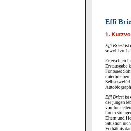
Effi Brie
1. Kurzv
Effi Briest
ist
sowohl zu Le
Er erschien 
Erstausgabe 
Fontanes Sohn
unterbrechen 
Selbstzweifel
Autobiograph
Effi Briest
ist
der jungen leb
von Innstetten
ihrem strenge
Eltern und Ho
Situation nic
Verhältnis da