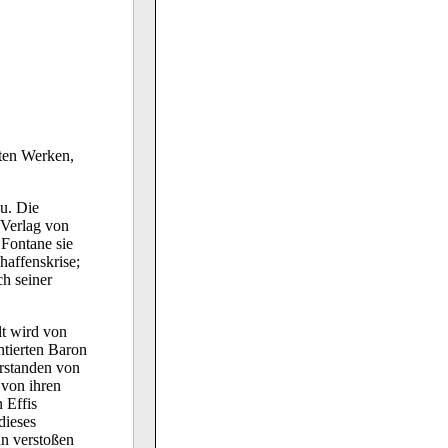
sten Werken,
u. Die
 Verlag von
 Fontane sie
haffenskrise;
ch seiner
lt wird von
entierten Baron
erstanden von
 von ihren
 Effis
dieses
nn verstoßen