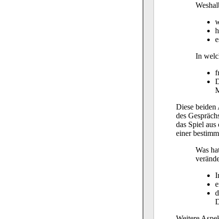
Weshalb
w
h
e
In welc
f
D
M
Diese beiden 
des Gesprächsp
das Spiel aus
einer bestimmt
Was hat
verände
I
e
d
D
Weitere Aspek