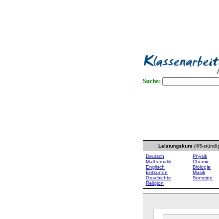
Suche:
Leistungskurs
(4/5-stündi
Deutsch
Physik
Mathematik
Chemie
Englisch
Biologie
Erdkunde
Musik
Geschichte
Sonstige
Religion