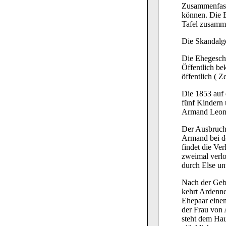
Zusammenfass
können. Die E
Tafel zusamm
Die Skandalge
Die Ehegesch
Öffentlich be
öffentlich ( 
Die 1853 auf 
fünf Kindern 
Armand Leon
Der Ausbruch 
Armand bei d
findet die Ver
zweimal verl
durch Else un
Nach der Gebu
kehrt Ardenne
Ehepaar einen
der Frau von 
steht dem Hau