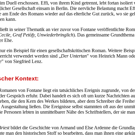
m Duell erschossen. Effi, von ihrem Kind getrennt, lebt fortan isolier
glicher Gesellschaft einsam in Berlin. Die nervliche Belastung macht Ef
ie am Ende des Romans wieder auf das elterliche Gut zurück, wo sie ge
ben kann.
ließt in seiner Thematik an vier zuvor von Fontane veröffentlichte Ro
Cecile, Graf Petöfy, Unwiederbringlich
). Das gemeinsame Grundthema i
er Ehe.
 nur ein Beispiel für einen gesellschaftskritischen Roman. Weitere Beisp
erricht verwendet werden sind „
Der Untertan
" von Heinrich Mann ode
e
" von Siegfried Lenz.
ischer Kontext:
omanen von Fontane liegt ein tatsächliches Ereignis zugrunde, von d
der Gespräch erfuhr. Dabei handelt es sich oft um kurze Nachrichten a
leben, die den Kern des Werkes bildeten, aber dem Schreiber die Freihei
Ausgestaltung ließen. Die Ereignisse selbst stammten oft aus der unmit
e Personen lebten in unmittelbarer Nähe des Schriftstellers, der sie ma
Briest
bildet die Geschichte von Armand und Else Ardenne die Grundla
te man den historischen Stoff so bearbeiten, dass man ihnen eine gekür