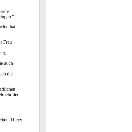
riefe
ringen."
rfen hat.
er Frau
ung,
ie auch
uch die
aftlichen
elmehr der
achen. Hierzu