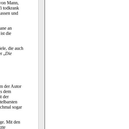
t von Mann,
fi todkrank
lassen und
mane an
st die
iele, die auch
r „
Die
em der Autor
us dem
t der
telbarsten
nchmal sogar
ge. Mit den
zte