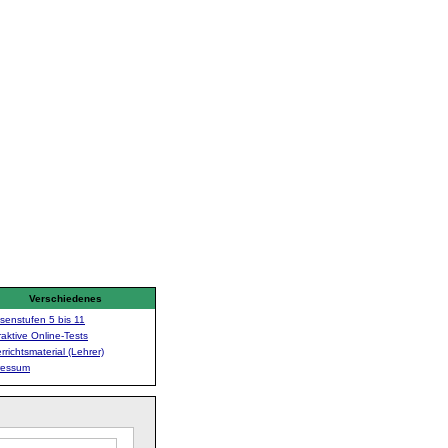
Verschiedenes
senstufen 5 bis 11
raktive Online-Tests
rrichtsmaterial (Lehrer)
ressum