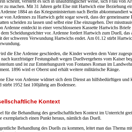
sein scheint, versteht es sich in unaufdringlicher weise, sich Frau von 
er zu machen. Mit 31 Jahren geht Else mit Hartwich eine Beziehung ein
ls Ardenne 1884 an das Kriegsministerium nach Berlin abkommandiert w
e von Ardennes zu Hartwich geht sogar soweit, dass der gemeinsame Pl
tten scheiden zu lassen und selbst eine Ehe einzugehen. Der misstraui
 Ardenne entdeckt in einer verschlossenen Kassette Hartwichs Briefe 
e dem Scheidungsrichter vor. Ardenne fordert Hartwich zum Duell, das
it der schweren Verwundung Hartwichs endet. Am 01.12 stirbt Hartwi
erwundung.
wird die Ehe Ardenne geschieden, die Kinder werden dem Vater zuges
nach kurzfristiger Festungshaft wegen Duellvergehens vom Kaiser begn
isterium und ist zur Entstehungszeit von Fontanes Roman im Landwehr
ent. 1896 wird er Oberst und erhält weitere militärische Ränge.
ne Else von Ardenne widmet sich dem Dienst an hilfsbedürftigen und 
stirbt 1952 fast 100jährig am Bodensee.
sellschaftliche Kontext
iel für die Behandlung des gesellschaftlichen Kontext im Unterricht gre
lle exemplarisch einen Punkt heraus, nämlich das Duell.
gentliche Behandlung des Duells zu kommen, leitet man das Thema mit