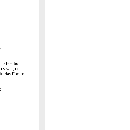
er
he Position
 es war, der
 in das Forum
e