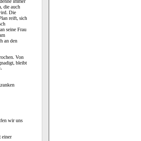
Ardenne immer
, die auch
ird. Die
an reift, sich
sch
an seine Frau
 am
ch an den
prochen. Von
adigt, bleibt
-
kranken
ifen wir uns
 einer