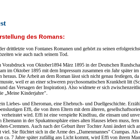
st
orstellung des Romans:
 der drittletzte von Fontanes Romanen und gehört zu seinen erfolgreich
bzeiten wie auch nach seinem Tod.
im Vorabdruck von Oktober1894 März 1895 in der Deutschen Rundscha
kam im Oktober 1895 mit dem Impressum zusammen ein Jahr später im
 heraus. Die Arbeit an dem Roman lässt sich nicht genau festlegen, da
musste, weil er an einer schweren psychosomatischen Krankheit litt (Sc
 und das Versagen der Inspiration). Also widmete er sich zwischenzeitli
ie „Meine Kinderjahre".
 ein Liebes- und Eheroman, eine Ehebruch- und Duellgeschichte. Erzäh
enslustigen Effi, die von ihren Eltern mit dem älteren, gesellschaftsori
 verheiratet wird. Effi ist eine verspielte Kindfrau, die einsam und unv
n Ehemann in der Spukatmosphäre eines alten Hauses leben muss, fern
hen-Cremmen. Auch nach der Geburt ihrer Tochter Anni ändert sich an
ht viel. Sie flüchtet sich in die Arme des „Damenmannes" Crampas. Als 
nn ca. 7 Jahre später zufällig ans Licht kommt, wird Effi von ihrem Ma