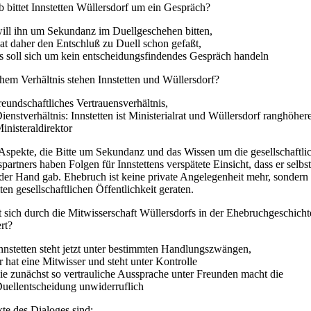
 bittet Innstetten Wüllersdorf um ein Gespräch?
ill ihn um Sekundanz im Duellgeschehen bitten,
at daher den Entschluß zu Duell schon gefaßt,
s soll sich um kein entscheidungsfindendes Gespräch handeln
hem Verhältnis stehen Innstetten und Wüllersdorf?
reundschaftliches Vertrauensverhältnis,
ienstverhältnis: Innstetten ist Ministerialrat und Wüllersdorf ranghöher
inisteraldirektor
Aspekte, die Bitte um Sekundanz und das Wissen um die gesellschaftlic
artners haben Folgen für Innstettens verspätete Einsicht, dass er selbst
 der Hand gab. Ehebruch ist keine private Angelegenheit mehr, sondern
en gesellschaftlichen Öffentlichkeit geraten.
 sich durch die Mitwisserschaft Wüllersdorfs in der Ehebruchgeschicht
rt?
nnstetten steht jetzt unter bestimmten Handlungszwängen,
r hat eine Mitwisser und steht unter Kontrolle
ie zunächst so vertrauliche Aussprache unter Freunden macht die
uellentscheidung unwiderruflich
te des Dialoges sind: