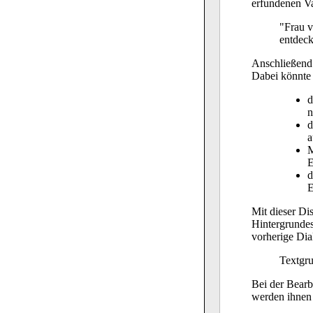
erfundenen Va
"Frau v
entdeck
Anschließend 
Dabei könnte
d
n
d
a
M
E
d
E
Mit dieser Di
Hintergrundes
vorherige Dia
Textgru
Bei der Bearb
werden ihnen 