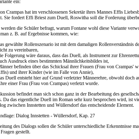
riante ein:
on Crampas hat im verschlossenen Sekretär ihres Mannes Effis Liebesb
t. Sie fordert Effi Briest zum Duell, Roswitha soll die Forderung überb
werden die Schüler befragt, warum Fontane wohl diese Variante verwo
 man z. B. auf Ergebnisse kommen, wie:
as gewählte Rollenszenario ist mit dem damaligen Rollenverständnis d
icht zu vereinbaren,
ie Folgerung wäre daraus, dass das Duell, als Instrument zur Ehrenrett
uch Ausdruck eines bestimmten Männlichkeitsbildes ist,
änner befinden über das Schicksal ihrer Frauen (Frau von Crampas' w
ffis) und ihrer Kinder (wie im Falle von Annie),
as Duell entsteht hier auf Grund verletzter Männerehre, obwohl doch a
hre einer Frau (Frau von Crampas) verletzt wurde.
skussion befindet man sich schon ganz in der Bearbeitung des gesellsch
. Da das eigentliche Duell im Roman sehr kurz besprochen wird, ist vi
log zwischen Innstetten und Wüllersdorf das entscheidende Element.
ndlage: Dialog Innstetten - Wüllersdorf, Kap. 27
eitung des Dialogs sollen die Schüler unterschiedliche Erkenntnisse m
Fragen gestellt.