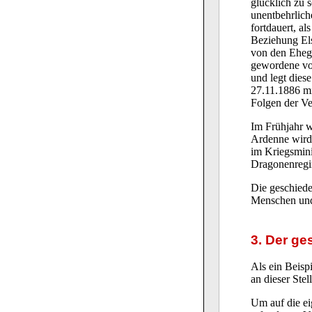
glücklich zu 
unentbehrlich
fortdauert, a
Beziehung Els
von den Ehega
gewordene von
und legt dies
27.11.1886 m
Folgen der V
Im Frühjahr 
Ardenne wird 
im Kriegsmin
Dragonenregim
Die geschiede
Menschen und 
3. Der ge
Als ein Beisp
an dieser Ste
Um auf die ei