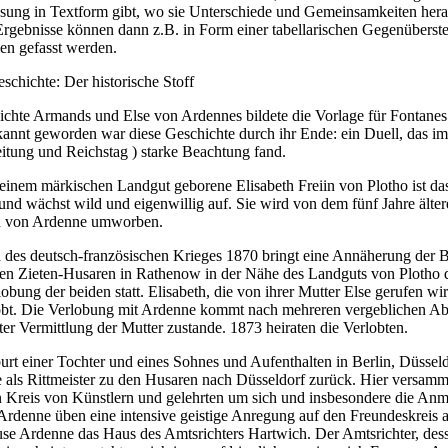
ung in Textform gibt, wo sie Unterschiede und Gemeinsamkeiten hera
rgebnisse können dann z.B. in Form einer tabellarischen Gegenüberste
en gefasst werden.
schichte: Der historische Stoff
ichte Armands und Else von Ardennes bildete die Vorlage für Fontane
kannt geworden war diese Geschichte durch ihr Ende: ein Duell, das i
Zeitung und Reichstag ) starke Beachtung fand.
einem märkischen Landgut geborene Elisabeth Freiin von Plotho ist da
und wächst wild und eigenwillig auf. Sie wird von dem fünf Jahre älte
 von Ardenne umworben.
des deutsch-französischen Krieges 1870 bringt eine Annäherung der B
en Zieten-Husaren in Rathenow in der Nähe des Landguts von Plotho d
lobung der beiden statt. Elisabeth, die von ihrer Mutter Else gerufen wir
obt. Die Verlobung mit Ardenne kommt nach mehreren vergeblichen A
ter Vermittlung der Mutter zustande. 1873 heiraten die Verlobten.
rt einer Tochter und eines Sohnes und Aufenthalten in Berlin, Düssel
 als Rittmeister zu den Husaren nach Düsseldorf zurück. Hier versamm
 Kreis von Künstlern und gelehrten um sich und insbesondere die Anm
Ardenne üben eine intensive geistige Anregung auf den Freundeskreis 
se Ardenne das Haus des Amtsrichters Hartwich. Der Amtsrichter, des