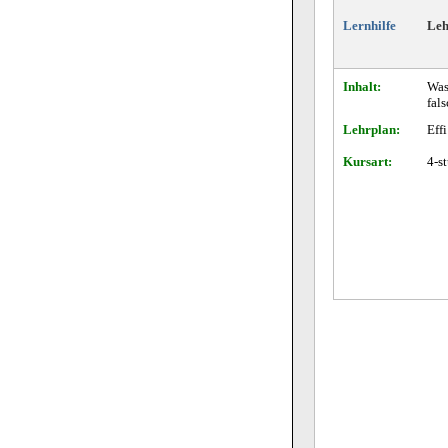
Lernhilfe
Leh
Inhalt:
Was 
fals
Lehrplan:
Effi
Kursart:
4-s