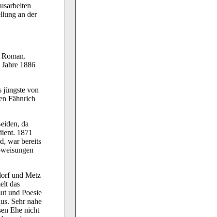
usarbeiten
llung an der
s Roman.
m Jahre 1886
s jüngste von
ren Fähnrich
eiden, da
ient. 1871
d, war bereits
bweisungen
dorf und Metz
elt das
ut und Poesie
aus. Sehr nahe
sen Ehe nicht