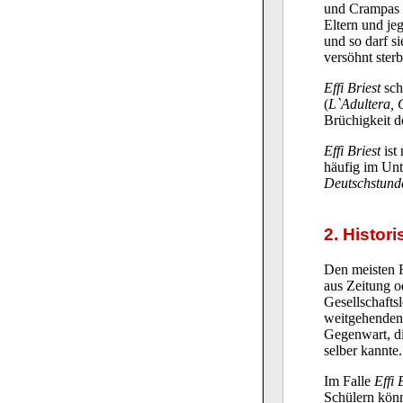
und Crampas i
Eltern und je
und so darf s
versöhnt ster
Effi Briest
sch
(
L`Adultera, 
Brüchigkeit d
Effi Briest
ist
häufig im Unt
Deutschstund
2. Histor
Den meisten R
aus Zeitung o
Gesellschafts
weitgehenden 
Gegenwart, di
selber kannte.
Im Falle
Effi 
Schülern könn