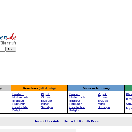
Grundkurs
Abiturvorbereitung
g)
(2/3-stündig)
Deutsch
Physik
Deutsch
Physik
Klas
Mathematik
Chemie
Mathematik
Chemie
Inte
Englisch
Biologie
Englisch
Biologie
Unte
Erdkunde
Musik
Erdkunde
Musik
Geschichte
Sonstige
Geschichte
Sonstige
Imp
Religion
Religion
Home
/
Oberstufe
/
Deutsch LK
/
Effi Briest