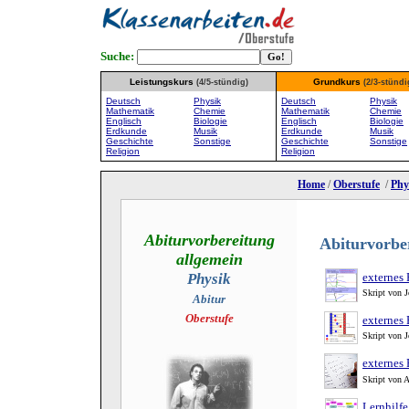
Suche:
Leistungskurs
Grundkurs
(4/5-stündig)
(2/3-stündi
Deutsch
Physik
Deutsch
Physik
Mathematik
Chemie
Mathematik
Chemie
Englisch
Biologie
Englisch
Biologie
Erdkunde
Musik
Erdkunde
Musik
Geschichte
Sonstige
Geschichte
Sonstige
Religion
Religion
Home
/
Oberstufe
/
Phy
Abiturvorbereitung
Abiturvorbe
allgemein
Physik
externes 
Skript von 
Abitur
Oberstufe
externes 
Skript von 
externes 
Skript von 
Lernhilfe