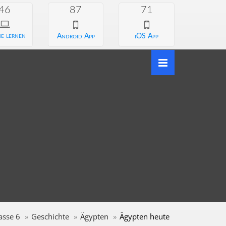
46
87
71
e lernen
Android App
iOS App
asse 6
Geschichte
Ägypten
Ägypten heute