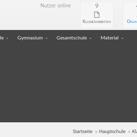
Nutzer online
9
Klassenarbeiten
Onlin
le
Gymnasium
Gesamtschule
Material
Startseite
Hauptschule
Kl