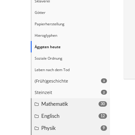
Sklaverei
Götter
Papierherstellung
Hieroglyphen
Ägypten heute
Soziale Ordnung
Leben nach dem Tod
(Früh)geschichte
3
Steinzeit
2
Mathematik
30
Englisch
12
Physik
9