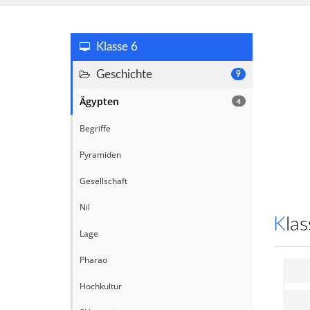
Klasse 6
Geschichte
9
Ägypten
4
Begriffe
Pyramiden
Gesellschaft
Nil
Kl
Lage
Pharao
Hochkultur